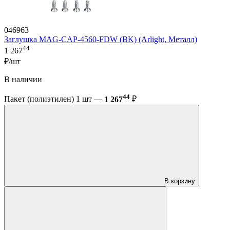
046963
Заглушка MAG-CAP-4560-FDW (BK) (Arlight, Металл)
44
1 267
₽/шт
В наличии
44
Пакет (полиэтилен) 1 шт —
1 267
₽
В корзину