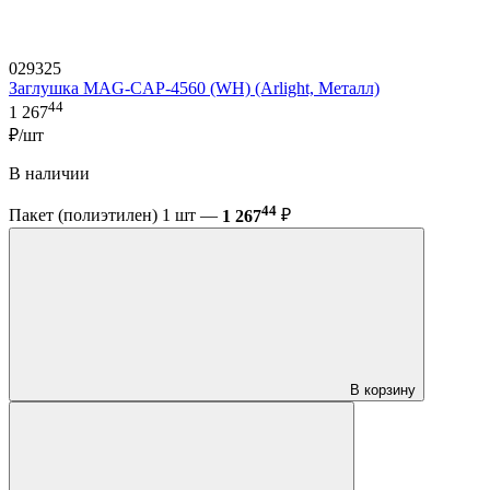
029325
Заглушка MAG-CAP-4560 (WH) (Arlight, Металл)
44
1 267
₽/шт
В наличии
44
Пакет (полиэтилен) 1 шт —
1 267
₽
В корзину