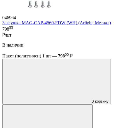
046964
Заглушка MAG-CAP-4560-FDW (WH) (Arlight, Металл)
55
798
₽/шт
В наличии
55
Пакет (полиэтилен) 1 шт —
798
₽
В корзину