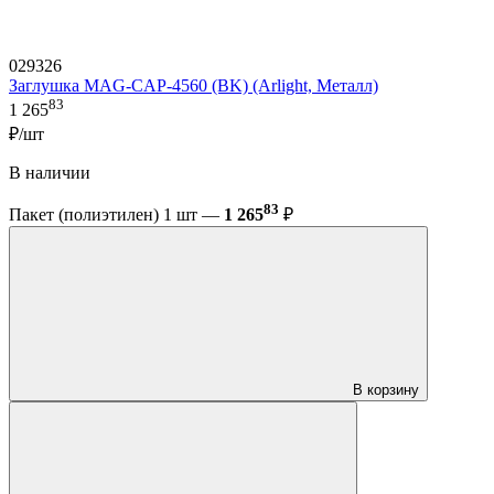
029326
Заглушка MAG-CAP-4560 (BK) (Arlight, Металл)
83
1 265
₽/шт
В наличии
83
Пакет (полиэтилен) 1 шт —
1 265
₽
В корзину