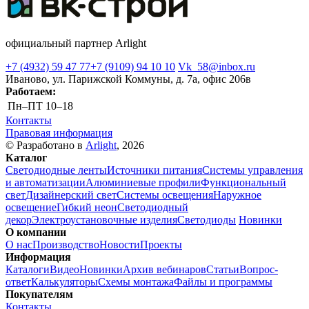
официальный партнер Arlight
+7 (4932) 59 47 77
+7 (9109) 94 10 10
Vk_58@inbox.ru
Иваново, ул. Парижской Коммуны, д. 7а, офис 206в
Работаем:
Пн–ПТ
10–18
Контакты
Правовая информация
© Разработано в
Arlight
, 2026
Каталог
Светодиодные ленты
Источники питания
Системы управления
и автоматизации
Алюминиевые профили
Функциональный
свет
Дизайнерский свет
Системы освещения
Наружное
освещение
Гибкий неон
Светодиодный
декор
Электроустановочные изделия
Светодиоды
Новинки
О компании
О нас
Производство
Новости
Проекты
Информация
Каталоги
Видео
Новинки
Архив вебинаров
Статьи
Вопрос-
ответ
Калькуляторы
Схемы монтажа
Файлы и программы
Покупателям
Контакты