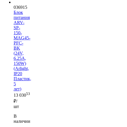
036915
Блок
питания
ARV-
SP-
150-
MAG45-
PFC-
BK
(24V,
6.25A,
150W)
(Arlight,
IP20
Пластик,
5
лет)
53
13 030
₽/
шт
В
наличии