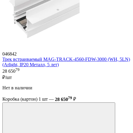
046842
Трек встраиваемый MAG-TRACK-4560-FDW-3000 (WH, 5LN)
(Arlight, IP20 Металл, 5 лет)
79
28 650
₽/шт
Нет в наличии
79
Коробка (картон) 1 шт —
28 650
₽