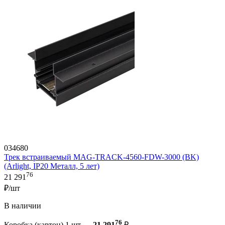
034680
Трек встраиваемый MAG-TRACK-4560-FDW-3000 (BK)
(Arlight, IP20 Металл, 5 лет)
76
21 291
₽/шт
В наличии
76
Коробка (картон) 1 шт —
21 291
₽