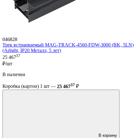
046828
Трек встраиваемый MAG-TRACK-4560-FDW-3000 (BK, 5LN)
(Arlight, IP20 Металл, 5 лет)
37
25 467
₽/шт
В наличии
37
Коробка (картон) 1 шт —
25 467
₽
В корзину