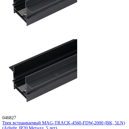
046827
Трек встраиваемый MAG-TRACK-4560-FDW-2000 (BK, 5LN)
(Arlight, IP20 Металл, 5 лет)