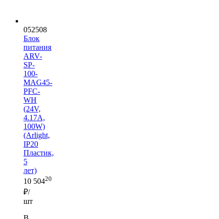
052508
Блок
питания
ARV-
SP-
100-
MAG45-
PFC-
WH
(24V,
4.17A,
100W)
(Arlight,
IP20
Пластик,
5
лет)
20
10 504
₽/
шт
В