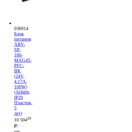
036914
Блок
питания
ARV-
SP-
100-
MAG45-
PFC-
BK
(24V,
4.17A,
100W)
(Arlight,
IP20
Пластик,
5
лет)
20
10 504
₽/
шт