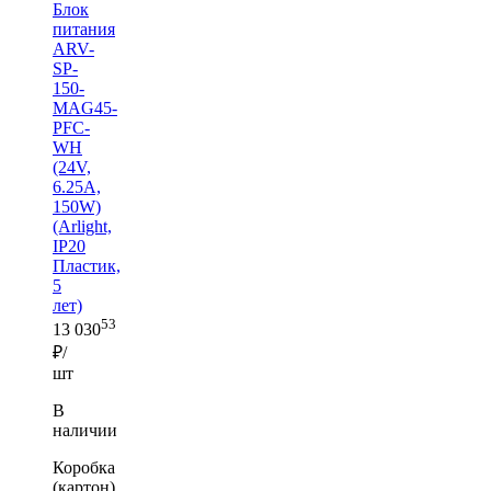
Блок
питания
ARV-
SP-
150-
MAG45-
PFC-
WH
(24V,
6.25A,
150W)
(Arlight,
IP20
Пластик,
5
лет)
53
13 030
₽/
шт
В
наличии
Коробка
(картон)