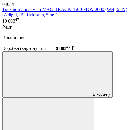
046841
Трек встраиваемый MAG-TRACK-4560-FDW-2000 (WH, 5LN)
(Arlight, IP20 Металл, 5 лет)
47
19 803
₽/шт
В наличии
47
Коробка (картон) 1 шт —
19 803
₽
В корзину