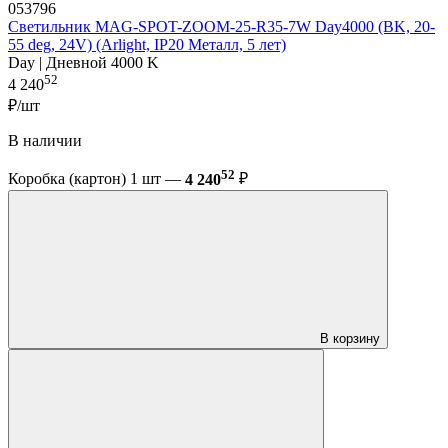
053796
Светильник MAG-SPOT-ZOOM-25-R35-7W Day4000 (BK, 20-
55 deg, 24V) (Arlight, IP20 Металл, 5 лет)
Day | Дневной 4000 K
52
4 240
₽/шт
В наличии
52
Коробка (картон) 1 шт —
4 240
₽
В корзину