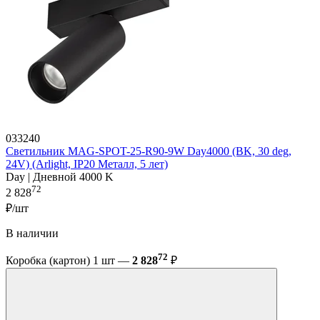
033240
Светильник MAG-SPOT-25-R90-9W Day4000 (BK, 30 deg,
24V) (Arlight, IP20 Металл, 5 лет)
Day | Дневной 4000 K
72
2 828
₽/шт
В наличии
72
Коробка (картон) 1 шт —
2 828
₽