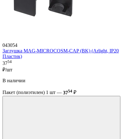
043054
Заглушка MAG-MICROCOSM-CAP (BK) (Arlight, IP20
Пластик)
54
37
₽/шт
В наличии
54
Пакет (полиэтилен) 1 шт —
37
₽