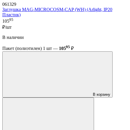
061329
Заглушка MAG-MICROCOSM-CAP (WH) (Arlight, IP20
Пластик)
95
105
₽/шт
В наличии
95
Пакет (полиэтилен) 1 шт —
105
₽
В корзину