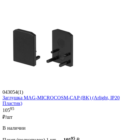
043054(1)
Заглушка MAG-MICROCOSM-CAP (BK) (Arlight, IP20
Пластик)
95
105
₽/шт
В наличии
95
Пакет (полиэтилен) 1 шт —
105
₽