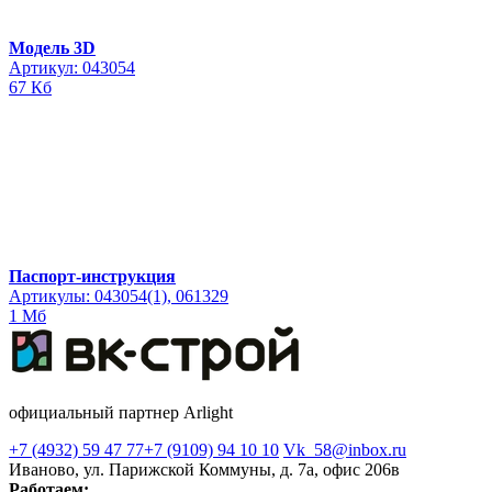
Модель 3D
Артикул: 043054
67 Кб
Паспорт-инструкция
Артикулы: 043054(1), 061329
1 Мб
официальный партнер Arlight
+7 (4932) 59 47 77
+7 (9109) 94 10 10
Vk_58@inbox.ru
Иваново, ул. Парижской Коммуны, д. 7а, офис 206в
Работаем: