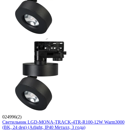
024996(2)
Светильник LGD-MONA-TRACK-4TR-R100-12W Warm3000
(BK, 24 deg) (Arlight, IP40 Металл, 3 года)