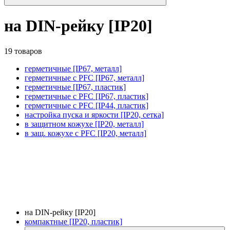
на DIN-рейку [IP20]
19 товаров
герметичные [IP67, металл]
герметичные с PFC [IP67, металл]
герметичные [IP67, пластик]
герметичные с PFC [IP67, пластик]
герметичные с PFC [IP44, пластик]
настройка пуска и яркости [IP20, сетка]
в защитном кожухе [IP20, металл]
в защ. кожухе с PFC [IP20, металл]
на DIN-рейку [IP20]
компактные [IP20, пластик]