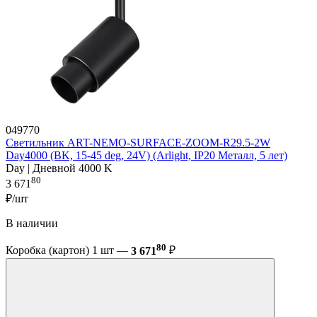
049770
Светильник ART-NEMO-SURFACE-ZOOM-R29.5-2W
Day4000 (BK, 15-45 deg, 24V) (Arlight, IP20 Металл, 5 лет)
Day | Дневной 4000 K
80
3 671
₽/шт
В наличии
80
Коробка (картон) 1 шт —
3 671
₽