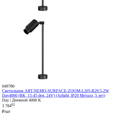
049780
Светильник ART-NEMO-SURFACE-ZOOM-L205-R29.5-2W
Day4000 (BK, 15-45 deg, 24V) (Arlight, IP20 Металл, 5 лет)
Day | Дневной 4000 K
02
3 784
₽/шт