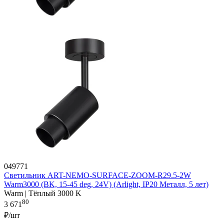
049771
Светильник ART-NEMO-SURFACE-ZOOM-R29.5-2W
Warm3000 (BK, 15-45 deg, 24V) (Arlight, IP20 Металл, 5 лет)
Warm | Тёплый 3000 K
80
3 671
₽/шт