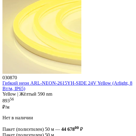
030870
Гибкий неон ARL-NEON-2615YH-SIDE 24V Yellow (Arlight, 8
Вт/м, IP65)
Yellow | Жёлтый 590 nm
56
893
₽/м
Нет в наличии
00
Пакет (полиэтилен) 50 м —
44 678
₽
Пакет (полиэтилен) 50 м