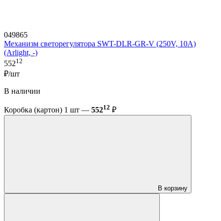
049865
Механизм светорегулятора SWT-DLR-GR-V (250V, 10A)
(Arlight, -)
12
552
₽/шт
В наличии
12
Коробка (картон) 1 шт —
552
₽
В корзину