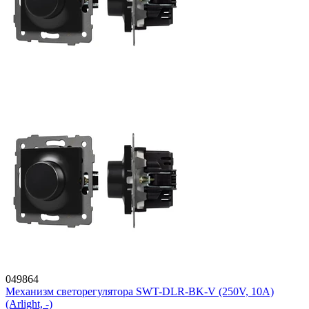
049864
Механизм светорегулятора SWT-DLR-BK-V (250V, 10A)
(Arlight, -)