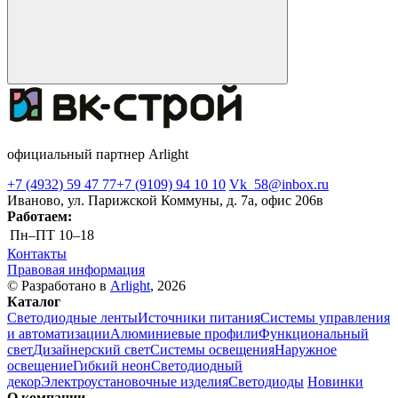
официальный партнер Arlight
+7 (4932) 59 47 77
+7 (9109) 94 10 10
Vk_58@inbox.ru
Иваново, ул. Парижской Коммуны, д. 7а, офис 206в
Работаем:
Пн–ПТ
10–18
Контакты
Правовая информация
© Разработано в
Arlight
, 2026
Каталог
Светодиодные ленты
Источники питания
Системы управления
и автоматизации
Алюминиевые профили
Функциональный
свет
Дизайнерский свет
Системы освещения
Наружное
освещение
Гибкий неон
Светодиодный
декор
Электроустановочные изделия
Светодиоды
Новинки
О компании