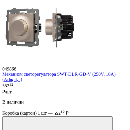
049866
Механизм светорегулятора SWT-DLR-GD-V (250V, 10A)
(Arlight, -)
12
552
₽/шт
В наличии
12
Коробка (картон) 1 шт —
552
₽