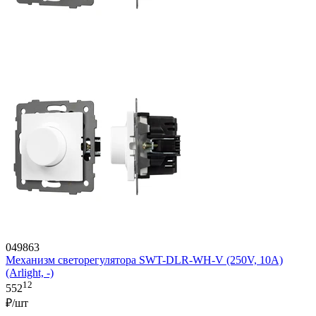
049863
Механизм светорегулятора SWT-DLR-WH-V (250V, 10A)
(Arlight, -)
12
552
₽/шт