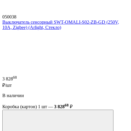
050038
Выключатель сенсорный SWT-OMALI-S02-ZB-GD (250V,
10A, Zigbee) (Arlight, Стекло)
68
3 828
₽/шт
В наличии
68
Коробка (картон) 1 шт —
3 828
₽