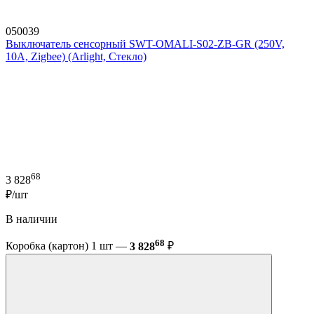
050039
Выключатель сенсорный SWT-OMALI-S02-ZB-GR (250V,
10A, Zigbee) (Arlight, Стекло)
68
3 828
₽/шт
В наличии
68
Коробка (картон) 1 шт —
3 828
₽