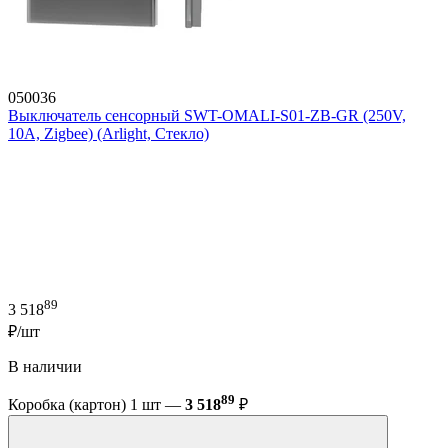
050036
Выключатель сенсорный SWT-OMALI-S01-ZB-GR (250V,
10A, Zigbee) (Arlight, Стекло)
89
3 518
₽/шт
В наличии
89
Коробка (картон) 1 шт —
3 518
₽