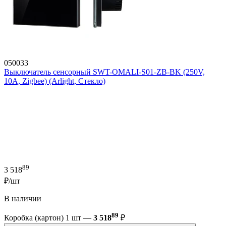
050033
Выключатель сенсорный SWT-OMALI-S01-ZB-BK (250V,
10A, Zigbee) (Arlight, Стекло)
89
3 518
₽/шт
В наличии
89
Коробка (картон) 1 шт —
3 518
₽