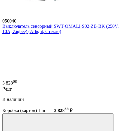
050040
Выключатель сенсорный SWT-OMALI-S02-ZB-BK (250V,
10A, Zigbee) (Arlight, Стекло)
68
3 828
₽/шт
В наличии
68
Коробка (картон) 1 шт —
3 828
₽