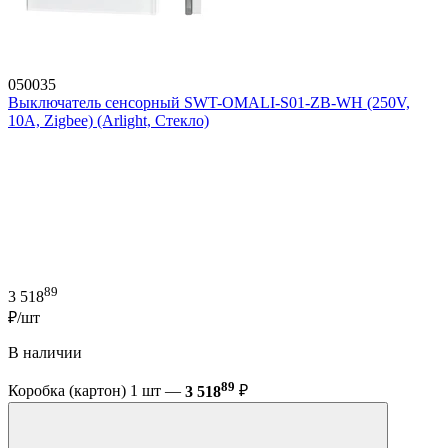
050035
Выключатель сенсорный SWT-OMALI-S01-ZB-WH (250V,
10A, Zigbee) (Arlight, Стекло)
89
3 518
₽/шт
В наличии
89
Коробка (картон) 1 шт —
3 518
₽