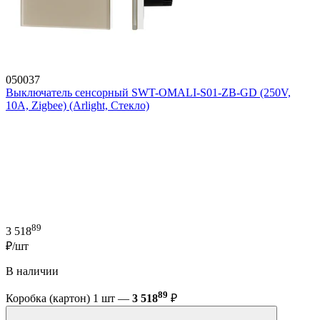
050037
Выключатель сенсорный SWT-OMALI-S01-ZB-GD (250V,
10A, Zigbee) (Arlight, Стекло)
89
3 518
₽/шт
В наличии
89
Коробка (картон) 1 шт —
3 518
₽