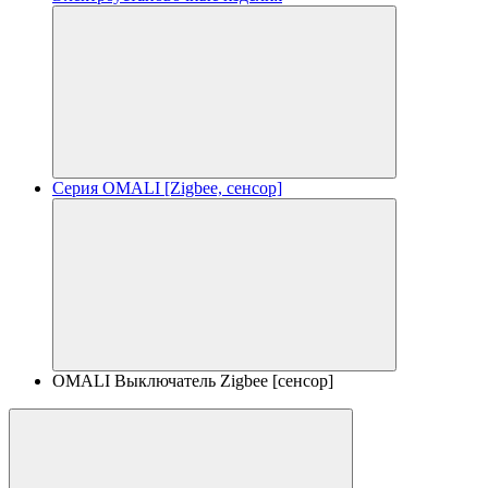
Серия OMALI [Zigbee, сенсор]
OMALI Выключатель Zigbee [сенсор]