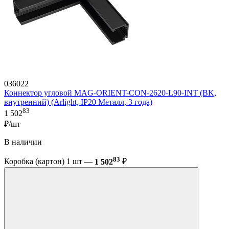
036022
Коннектор угловой MAG-ORIENT-CON-2620-L90-INT (BK,
внутренний) (Arlight, IP20 Металл, 3 года)
83
1 502
₽/шт
В наличии
83
Коробка (картон) 1 шт —
1 502
₽