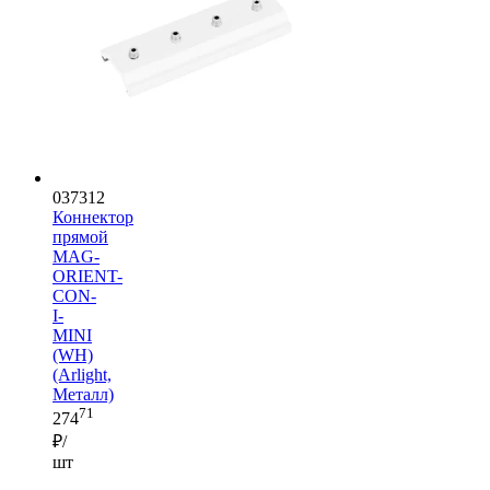
037312
Коннектор
прямой
MAG-
ORIENT-
CON-
I-
MINI
(WH)
(Arlight,
Металл)
71
274
₽/
шт