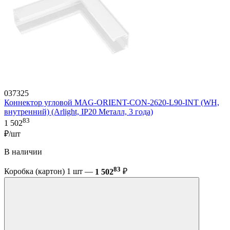
037325
Коннектор угловой MAG-ORIENT-CON-2620-L90-INT (WH,
внутренний) (Arlight, IP20 Металл, 3 года)
83
1 502
₽/шт
В наличии
83
Коробка (картон) 1 шт —
1 502
₽