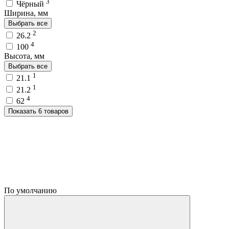
3
Чёрный
Ширина, мм
Выбрать все
2
26.2
4
100
Высота, мм
Выбрать все
1
21.1
1
21.2
4
62
Показать 6 товаров
По умолчанию