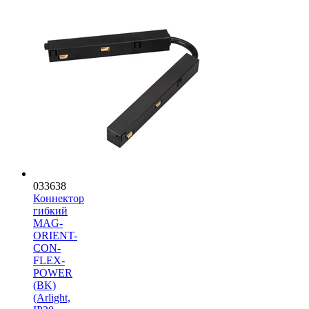
033638
Коннектор
гибкий
MAG-
ORIENT-
CON-
FLEX-
POWER
(BK)
(Arlight,