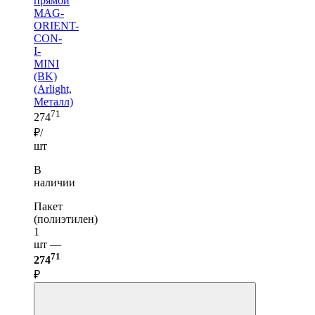
прямой
MAG-
ORIENT-
CON-
I-
MINI
(BK)
(Arlight,
Металл)
71
274
₽/
шт
В
наличии
Пакет
(полиэтилен)
1
шт —
71
274
₽