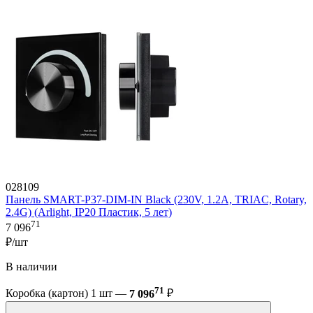
028109
Панель SMART-P37-DIM-IN Black (230V, 1.2A, TRIAC, Rotary,
2.4G) (Arlight, IP20 Пластик, 5 лет)
71
7 096
₽/шт
В наличии
71
Коробка (картон) 1 шт —
7 096
₽