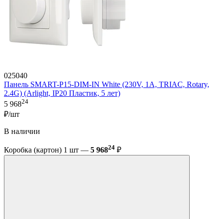
025040
Панель SMART-P15-DIM-IN White (230V, 1A, TRIAC, Rotary,
2.4G) (Arlight, IP20 Пластик, 5 лет)
24
5 968
₽/шт
В наличии
24
Коробка (картон) 1 шт —
5 968
₽