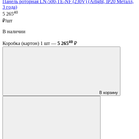
Панель роторная LN-500-TE-NF (230V) (Arlight, IP20 Металл,
3 года)
40
5 265
₽/шт
В наличии
40
Коробка (картон) 1 шт —
5 265
₽
В корзину