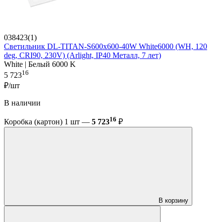
038423(1)
Светильник DL-TITAN-S600x600-40W White6000 (WH, 120
deg, CRI90, 230V) (Arlight, IP40 Металл, 7 лет)
White | Белый 6000 K
16
5 723
₽/шт
В наличии
16
Коробка (картон) 1 шт —
5 723
₽
В корзину