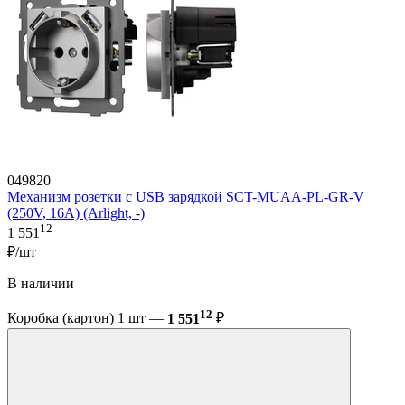
049820
Механизм розетки с USB зарядкой SCT-MUAA-PL-GR-V
(250V, 16A) (Arlight, -)
12
1 551
₽/шт
В наличии
12
Коробка (картон) 1 шт —
1 551
₽