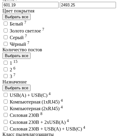
Цвет покрытия
Выбрать все
7
Белый
7
Золото светлое
7
Серый
7
Чёрный
Количество постов
Выбрать все
15
1
6
2
7
3
Назначение
Выбрать все
4
USB(A) + USB(C)
4
Компьютерная (1хRJ45)
4
Компьютерная (2хRJ45)
8
Силовая 230В
4
Силовая 230В + 2хUSB(A)
4
Силовая 230В + USB(A) + USВ(С)
Класс пылевлагозащиты