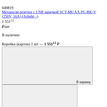
049819
Механизм розетки с USB зарядкой SCT-MUAA-PL-BK-V
(250V, 16A) (Arlight, -)
12
1 551
₽/шт
В наличии
12
Коробка (картон) 1 шт —
1 551
₽
В корзину