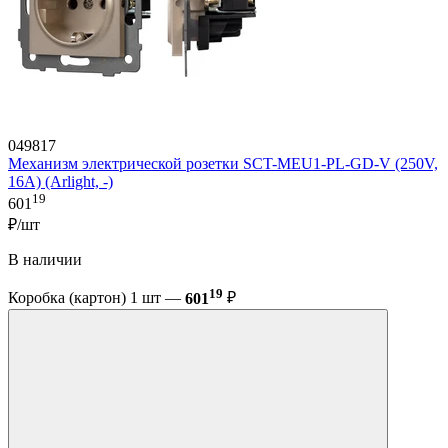
049817
Механизм электрической розетки SCT-MEU1-PL-GD-V (250V,
16A) (Arlight, -)
19
601
₽/шт
В наличии
19
Коробка (картон) 1 шт —
601
₽