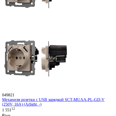
049821
Механизм розетки с USB зарядкой SCT-MUAA-PL-GD-V
(250V, 16A) (Arlight, -)
12
1 551
₽/шт