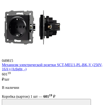
049815
Механизм электрической розетки SCT-MEU1-PL-BK-V (250V,
16A) (Arlight, -)
19
601
₽/шт
В наличии
19
Коробка (картон) 1 шт —
601
₽