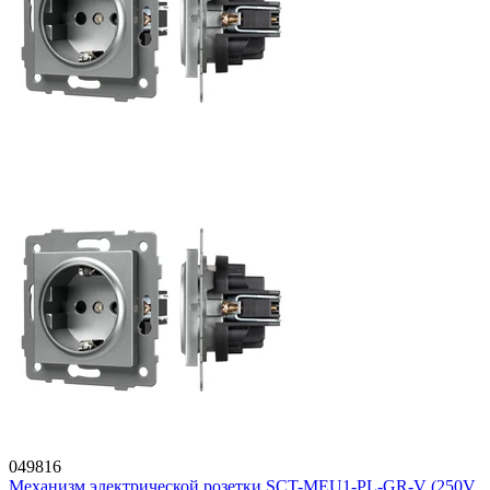
049816
Механизм электрической розетки SCT-MEU1-PL-GR-V (250V,