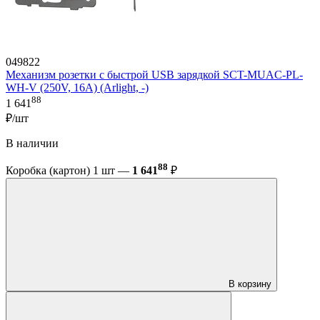
049822
Механизм розетки с быстрой USB зарядкой SCT-MUAC-PL-
WH-V (250V, 16A) (Arlight, -)
88
1 641
₽/шт
В наличии
88
Коробка (картон) 1 шт —
1 641
₽
В корзину