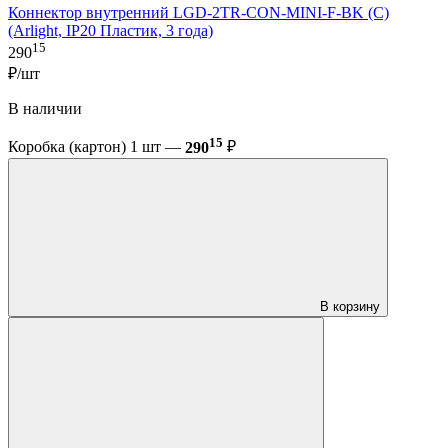
Коннектор внутренний LGD-2TR-CON-MINI-F-BK (C)
(Arlight, IP20 Пластик, 3 года)
15
290
₽/шт
В наличии
15
Коробка (картон) 1 шт —
290
₽
В корзину