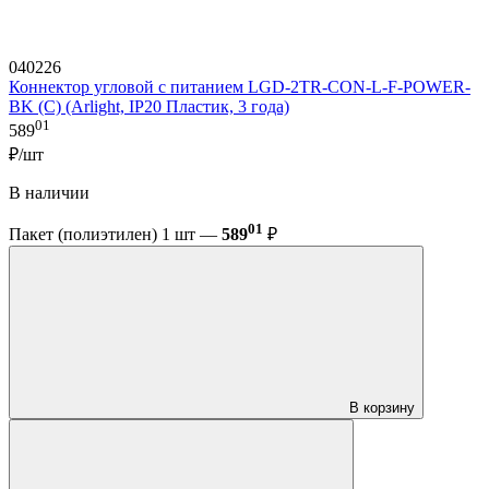
040226
Коннектор угловой с питанием LGD-2TR-CON-L-F-POWER-
BK (C) (Arlight, IP20 Пластик, 3 года)
01
589
₽/шт
В наличии
01
Пакет (полиэтилен) 1 шт —
589
₽
В корзину