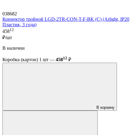
038682
Коннектор тройной LGD-2TR-CON-T-F-BK (C) (Arlight, IP20
Пластик, 3 года)
12
458
₽/шт
В наличии
12
Коробка (картон) 1 шт —
458
₽
В корзину