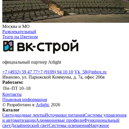
Москва и МО
Развлекательный
Театр на Цветном
официальный партнер Arlight
+7 (4932) 59 47 77
+7 (9109) 94 10 10
Vk_58@inbox.ru
Иваново, ул. Парижской Коммуны, д. 7а, офис 206в
Работаем:
Пн–ПТ
10–18
Контакты
Правовая информация
© Разработано в
Arlight
, 2026
Каталог
Светодиодные ленты
Источники питания
Системы управления
и автоматизации
Алюминиевые профили
Функциональный
свет
Дизайнерский свет
Системы освещения
Наружное