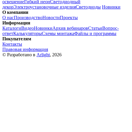
освещение
Гибкий неон
Светодиодный
декор
Электроустановочные изделия
Светодиоды
Новинки
О компании
О нас
Производство
Новости
Проекты
Информация
Каталоги
Видео
Новинки
Архив вебинаров
Статьи
Вопрос-
ответ
Калькуляторы
Схемы монтажа
Файлы и программы
Покупателям
Контакты
Правовая информация
© Разработано в
Arlight
, 2026