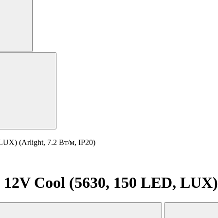
X) (Arlight, 7.2 Вт/м, IP20)
2V Cool (5630, 150 LED, LUX) (