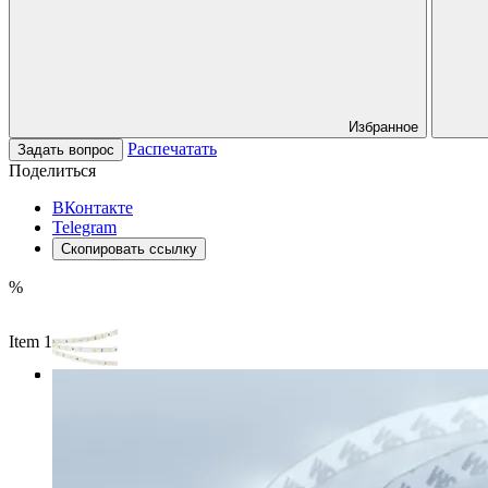
Избранное
Распечатать
Задать вопрос
Поделиться
ВКонтакте
Telegram
Скопировать ссылку
%
Item 1 of 3