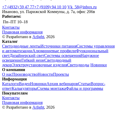
+7 (4932) 59 47 77
+7 (9109) 94 10 10
Vk_58@inbox.ru
Иваново, ул. Парижской Коммуны, д. 7а, офис 206в
Работаем:
Пн–ПТ
10–18
Контакты
Правовая информация
© Разработано в
Arlight
, 2026
Каталог
Светодиодные ленты
Источники питания
Системы управления
и автоматизации
Алюминиевые профили
Функциональный
свет
Дизайнерский свет
Системы освещения
Наружное
освещение
Гибкий неон
Светодиодный
декор
Электроустановочные изделия
Светодиоды
Новинки
О компании
О нас
Производство
Новости
Проекты
Информация
Каталоги
Видео
Новинки
Архив вебинаров
Статьи
Вопрос-
ответ
Калькуляторы
Схемы монтажа
Файлы и программы
Покупателям
Контакты
Правовая информация
© Разработано в
Arlight
, 2026