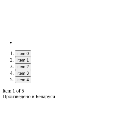
item 0
item 1
item 2
item 3
item 4
Item 1 of 5
Произведено в Беларуси