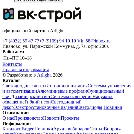
официальный партнер Arlight
+7 (4932) 59 47 77
+7 (9109) 94 10 10
Vk_58@inbox.ru
Иваново, ул. Парижской Коммуны, д. 7а, офис 206в
Работаем:
Пн–ПТ
10–18
Контакты
Правовая информация
© Разработано в
Arlight
, 2026
Каталог
Светодиодные ленты
Источники питания
Системы управления
и автоматизации
Алюминиевые профили
Функциональный
свет
Дизайнерский свет
Системы освещения
Наружное
освещение
Гибкий неон
Светодиодный
декор
Электроустановочные изделия
Светодиоды
Новинки
О компании
О нас
Производство
Новости
Проекты
Информация
Каталоги
Видео
Новинки
Архив вебинаров
Статьи
Вопрос-