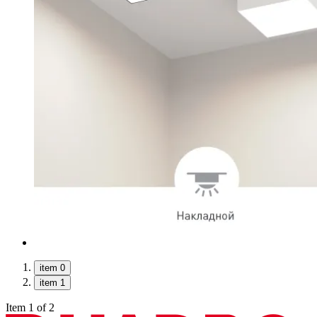
item 0
item 1
Item 1 of 2