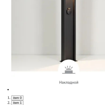
item 0
item 1