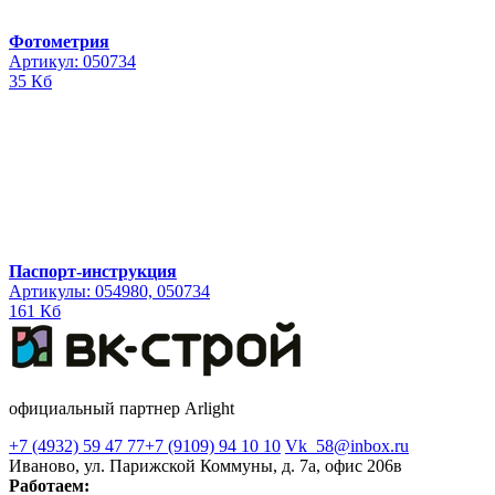
Фотометрия
Артикул: 050734
35 Кб
Паспорт-инструкция
Артикулы: 054980, 050734
161 Кб
официальный партнер Arlight
+7 (4932) 59 47 77
+7 (9109) 94 10 10
Vk_58@inbox.ru
Иваново, ул. Парижской Коммуны, д. 7а, офис 206в
Работаем: