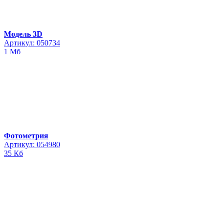
Модель 3D
Артикул: 050734
1 Мб
Фотометрия
Артикул: 054980
35 Кб