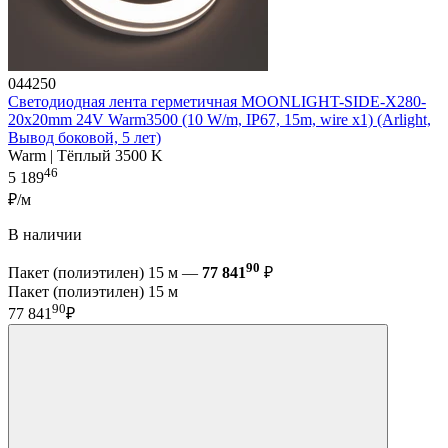
044250
Светодиодная лента герметичная MOONLIGHT-SIDE-X280-
20x20mm 24V Warm3500 (10 W/m, IP67, 15m, wire x1) (Arlight,
Вывод боковой, 5 лет)
Warm | Тёплый 3500 K
46
5 189
₽/м
В наличии
90
Пакет (полиэтилен) 15 м —
77 841
₽
Пакет (полиэтилен) 15 м
90
77 841
₽