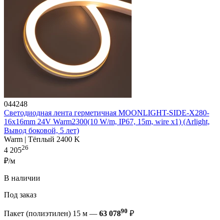
044248
Светодиодная лента герметичная MOONLIGHT-SIDE-X280-
16x16mm 24V Warm2300(10 W/m, IP67, 15m, wire x1) (Arlight,
Вывод боковой, 5 лет)
Warm | Тёплый 2400 K
26
4 205
₽/м
В наличии
Под заказ
90
Пакет (полиэтилен) 15 м —
63 078
₽