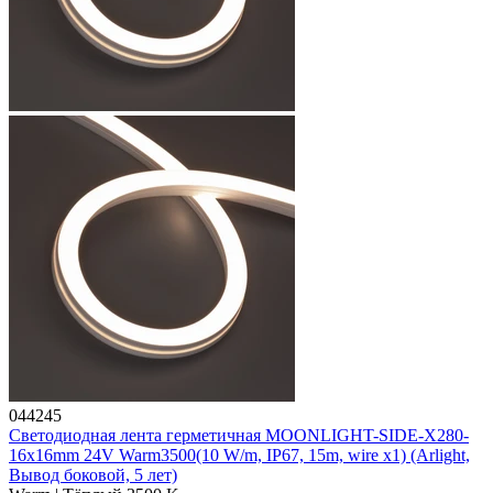
044245
Светодиодная лента герметичная MOONLIGHT-SIDE-X280-
16x16mm 24V Warm3500(10 W/m, IP67, 15m, wire x1) (Arlight,
Вывод боковой, 5 лет)