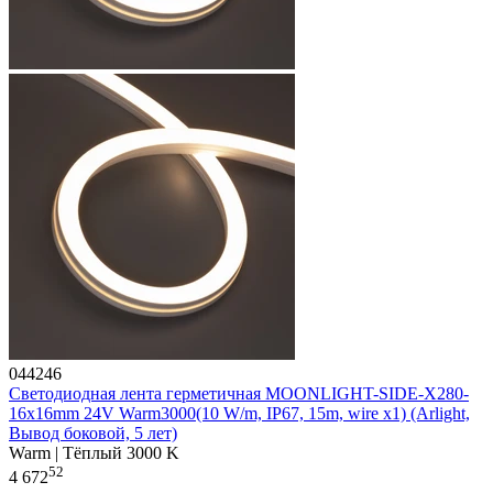
044246
Светодиодная лента герметичная MOONLIGHT-SIDE-X280-
16x16mm 24V Warm3000(10 W/m, IP67, 15m, wire x1) (Arlight,
Вывод боковой, 5 лет)
Warm | Тёплый 3000 K
52
4 672