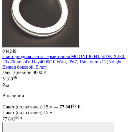
044249
Светодиодная лента герметичная MOONLIGHT-SIDE-X280-
20x20mm 24V Day4000(10 W/m, IP67, 15m, wire x1) (Arlight,
Вывод боковой, 5 лет)
Day | Дневной 4000 K
46
5 189
₽/м
В наличии
90
Пакет (полиэтилен) 15 м —
77 841
₽
Пакет (полиэтилен) 15 м
90
77 841
₽