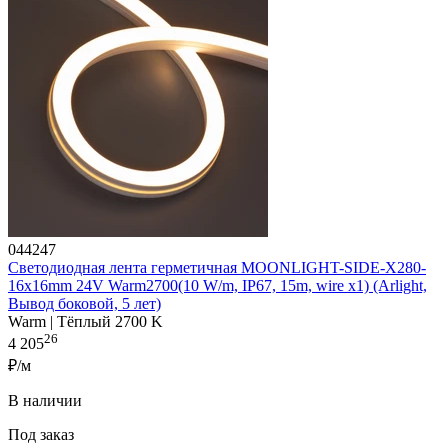
044247
Светодиодная лента герметичная MOONLIGHT-SIDE-X280-
16x16mm 24V Warm2700(10 W/m, IP67, 15m, wire x1) (Arlight,
Вывод боковой, 5 лет)
Warm | Тёплый 2700 K
26
4 205
₽/м
В наличии
Под заказ