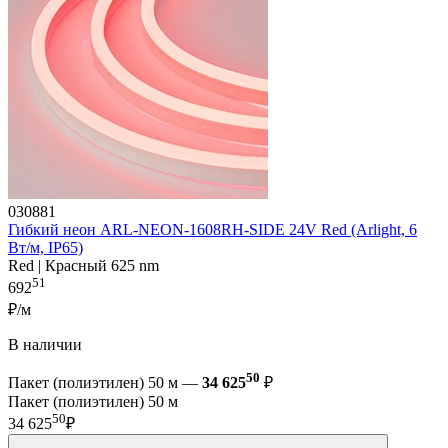
030881
Гибкий неон ARL-NEON-1608RH-SIDE 24V Red (Arlight, 6
Вт/м, IP65)
Red | Красный 625 nm
51
692
₽/м
В наличии
50
Пакет (полиэтилен) 50 м —
34 625
₽
Пакет (полиэтилен) 50 м
50
34 625
₽