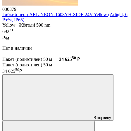
030879
Гибкий неон ARL-NEON-1608YH-SIDE 24V Yellow (Arlight, 6
Вт/м, IP65)
Yellow | Жёлтый 590 nm
51
692
₽/м
Нет в наличии
50
Пакет (полиэтилен) 50 м —
34 625
₽
Пакет (полиэтилен) 50 м
50
34 625
₽
В корзину