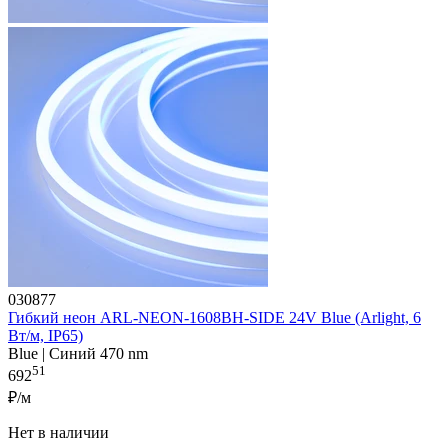
030877
Гибкий неон ARL-NEON-1608BH-SIDE 24V Blue (Arlight, 6
Вт/м, IP65)
Blue | Синий 470 nm
51
692
₽/м
Нет в наличии