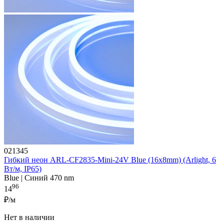
021345
Гибкий неон ARL-CF2835-Mini-24V Blue (16x8mm) (Arlight, 6
Вт/м, IP65)
Blue | Синий 470 nm
96
14
₽/м
Нет в наличии