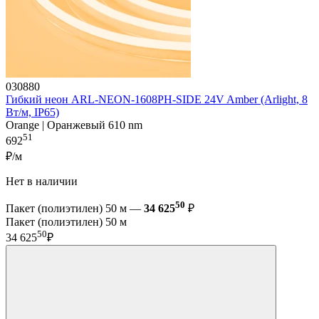
030880
Гибкий неон ARL-NEON-1608PH-SIDE 24V Amber (Arlight, 8
Вт/м, IP65)
Orange | Оранжевый 610 nm
51
692
₽/м
Нет в наличии
50
Пакет (полиэтилен) 50 м —
34 625
₽
Пакет (полиэтилен) 50 м
50
34 625
₽