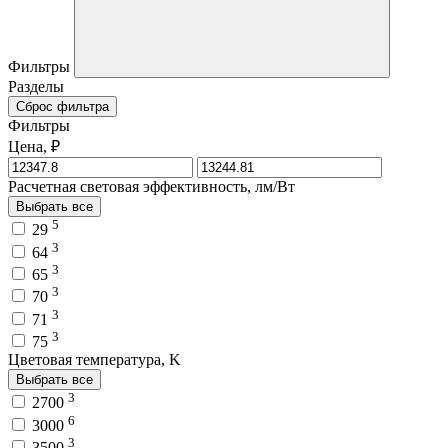
Фильтры
Разделы
Сброс фильтра
Фильтры
Цена, ₽
Расчетная световая эффективность, лм/Вт
Выбрать все
5
29
3
64
3
65
3
70
3
71
3
75
Цветовая температура, K
Выбрать все
3
2700
6
3000
3
3500