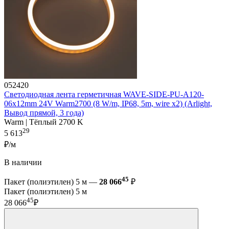
052420
Светодиодная лента герметичная WAVE-SIDE-PU-A120-
06x12mm 24V Warm2700 (8 W/m, IP68, 5m, wire x2) (Arlight,
Вывод прямой, 3 года)
Warm | Тёплый 2700 K
29
5 613
₽/м
В наличии
45
Пакет (полиэтилен) 5 м —
28 066
₽
Пакет (полиэтилен) 5 м
45
28 066
₽