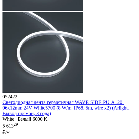
052422
Светодиодная лента герметичная WAVE-SIDE-PU-A120-
06x12mm 24V White5700 (8 W/m, IP68, 5m, wire x2) (Arlight,
Вывод прямой, 3 года)
White | Белый 6000 K
29
5 613
₽/м