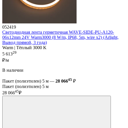
052419
Светодиодная лента герметичная WAVE-SIDE-PU-A120-
06x12mm 24V Warm3000 (8 W/m, IP68, 5m, wire x2) (Arlight,
Вывод прямой, 3 года)
Warm | Тёплый 3000 K
29
5 613
₽/м
В наличии
45
Пакет (полиэтилен) 5 м —
28 066
₽
Пакет (полиэтилен) 5 м
45
28 066
₽