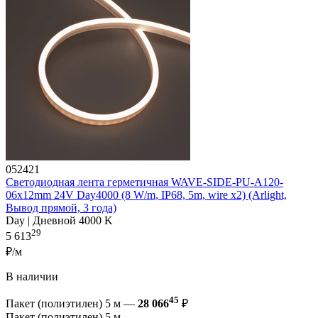
052421
Светодиодная лента герметичная WAVE-SIDE-PU-A120-
06x12mm 24V Day4000 (8 W/m, IP68, 5m, wire x2) (Arlight,
Вывод прямой, 3 года)
Day | Дневной 4000 K
29
5 613
₽/м
В наличии
45
Пакет (полиэтилен) 5 м —
28 066
₽
Пакет (полиэтилен) 5 м