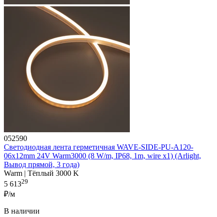
052590
Светодиодная лента герметичная WAVE-SIDE-PU-A120-
06x12mm 24V Warm3000 (8 W/m, IP68, 1m, wire x1) (Arlight,
Вывод прямой, 3 года)
Warm | Тёплый 3000 K
29
5 613
₽/м
В наличии