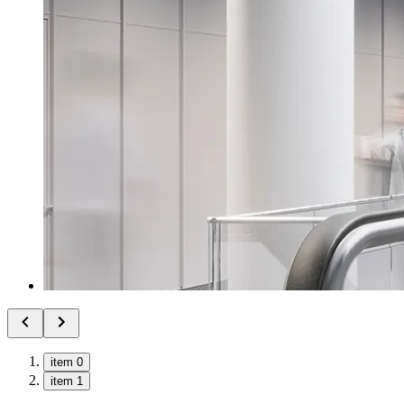
item 0
item 1