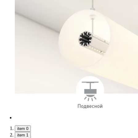
item 0
item 1