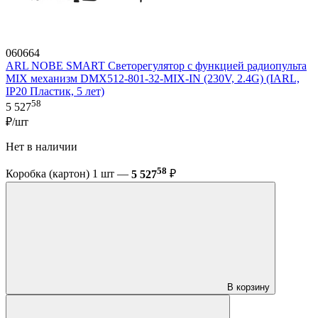
060664
ARL NOBE SMART Светорегулятор с функцией радиопульта
MIX механизм DMX512-801-32-MIX-IN (230V, 2.4G) (IARL,
IP20 Пластик, 5 лет)
58
5 527
₽/шт
Нет в наличии
58
Коробка (картон) 1 шт —
5 527
₽
В корзину