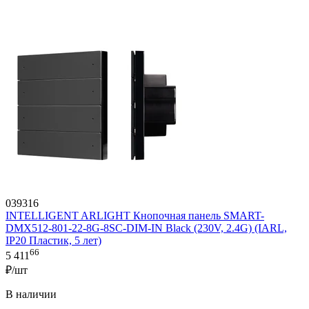
039316
INTELLIGENT ARLIGHT Кнопочная панель SMART-
DMX512-801-22-8G-8SC-DIM-IN Black (230V, 2.4G) (IARL,
IP20 Пластик, 5 лет)
66
5 411
₽/шт
В наличии