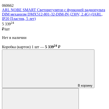
060662
ARL NOBE SMART Светорегулятор с функцией радиопульта
DIM механизм DMX512-801-32-DIM-IN (230V, 2.4G) (IARL,
IP20 Пластик, 5 лет)
24
5 339
₽/шт
Нет в наличии
24
Коробка (картон) 1 шт —
5 339
₽
В корзину