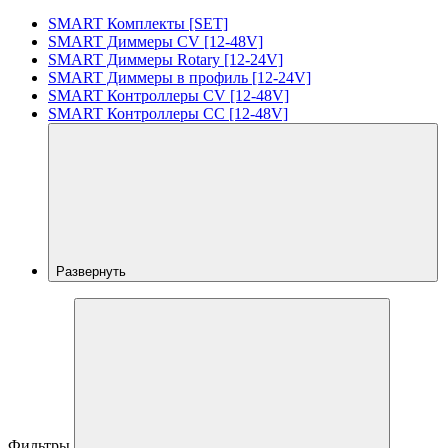
SMART Комплекты [SET]
SMART Диммеры CV [12-48V]
SMART Диммеры Rotary [12-24V]
SMART Диммеры в профиль [12-24V]
SMART Контроллеры CV [12-48V]
SMART Контроллеры CC [12-48V]
Развернуть
Фильтры