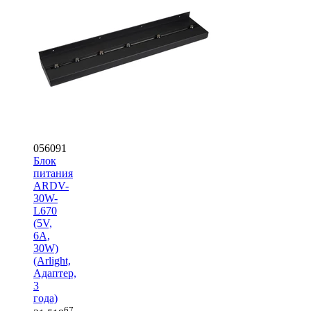
056091
Блок
питания
ARDV-
30W-
L670
(5V,
6A,
30W)
(Arlight,
Адаптер,
3
года)
67