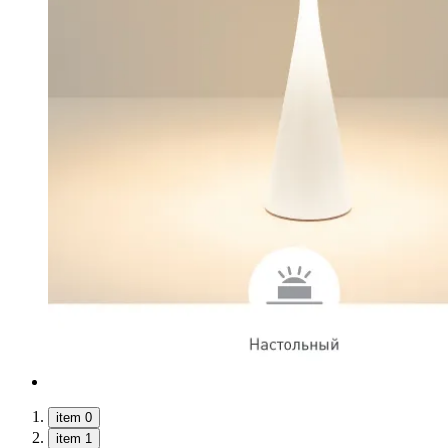
item 0
item 1