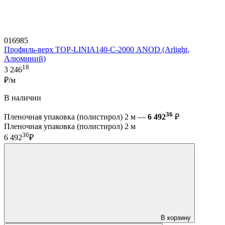
016985
Профиль-верх TOP-LINIA140-С-2000 ANOD (Arlight,
Алюминий)
18
3 246
₽/м
В наличии
36
Пленочная упаковка (полистирол) 2 м —
6 492
₽
Пленочная упаковка (полистирол) 2 м
36
6 492
₽
В корзину