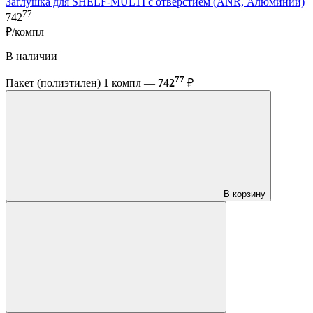
Заглушка для SHELF-MULTI с отверстием (ANR, Алюминий)
77
742
₽/компл
В наличии
77
Пакет (полиэтилен) 1 компл —
742
₽
В корзину