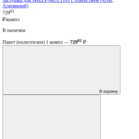
Заглушка для SHELF-MULTI-G с отверстием (ANR,
Алюминий)
02
729
₽/компл
В наличии
02
Пакет (полиэтилен) 1 компл —
729
₽
В корзину