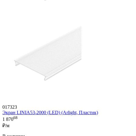
017323
Экран LINIA53-2000 (LED) (Arlight, Пластик)
68
1 870
₽/м