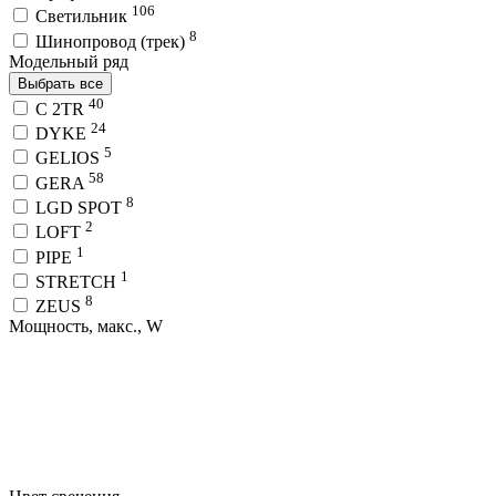
106
Светильник
8
Шинопровод (трек)
Модельный ряд
Выбрать все
40
C 2TR
24
DYKE
5
GELIOS
58
GERA
8
LGD SPOT
2
LOFT
1
PIPE
1
STRETCH
8
ZEUS
Мощность, макс., W