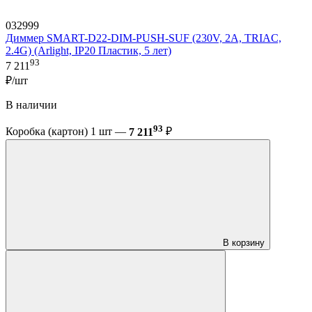
032999
Диммер SMART-D22-DIM-PUSH-SUF (230V, 2A, TRIAC,
2.4G) (Arlight, IP20 Пластик, 5 лет)
93
7 211
₽/шт
В наличии
93
Коробка (картон) 1 шт —
7 211
₽
В корзину