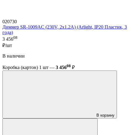
020730
Диммер SR-1009AC (230V, 2x1.2A) (Arlight, IP20 Пластик, 3
года)
08
3 456
₽/шт
В наличии
08
Коробка (картон) 1 шт —
3 456
₽
В корзину