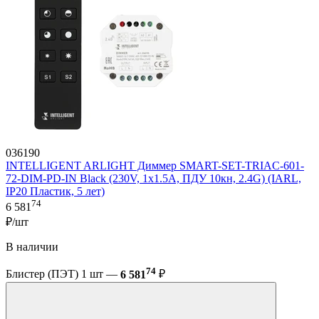
036190
INTELLIGENT ARLIGHT Диммер SMART-SET-TRIAC-601-
72-DIM-PD-IN Black (230V, 1x1.5A, ПДУ 10кн, 2.4G) (IARL,
IP20 Пластик, 5 лет)
74
6 581
₽/шт
В наличии
74
Блистер (ПЭТ) 1 шт —
6 581
₽