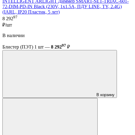
INTELLIGENT ARLIGHT Диммер SMART-SET-TRIAC-601-
72-DIM-PD-IN Black (230V, 1x1.5A, ПДУ LINE, TY, 2.4G)
(IARL, IP20 Пластик, 5 лет)
97
8 292
₽/шт
В наличии
97
Блистер (ПЭТ) 1 шт —
8 292
₽
В корзину