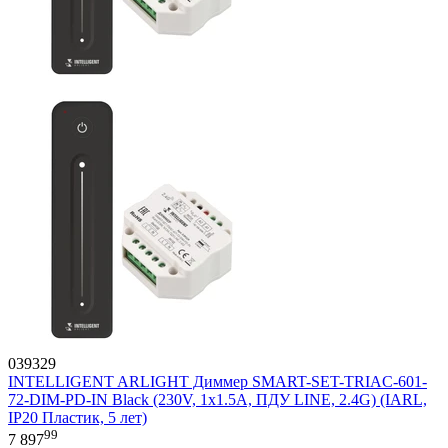
039329
INTELLIGENT ARLIGHT Диммер SMART-SET-TRIAC-601-
72-DIM-PD-IN Black (230V, 1x1.5A, ПДУ LINE, 2.4G) (IARL,
IP20 Пластик, 5 лет)
99
7 897