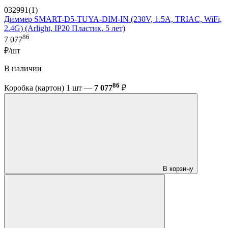
032991(1)
Диммер SMART-D5-TUYA-DIM-IN (230V, 1.5A, TRIAC, WiFi,
2.4G) (Arlight, IP20 Пластик, 5 лет)
86
7 077
₽/шт
В наличии
86
Коробка (картон) 1 шт —
7 077
₽
В корзину