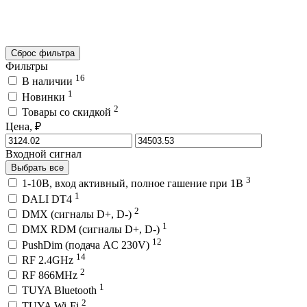
Сброс фильтра
Фильтры
16
В наличии
1
Новинки
2
Товары со скидкой
Цена, ₽
Входной сигнал
Выбрать все
3
1-10В, вход активный, полное гашение при 1В
1
DALI DT4
2
DMX (сигналы D+, D-)
1
DMX RDM (сигналы D+, D-)
12
PushDim (подача AC 230V)
14
RF 2.4GHz
2
RF 866MHz
1
TUYA Bluetooth
2
TUYA Wi-Fi