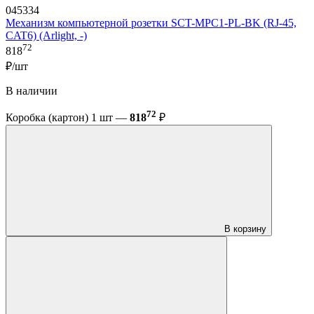
045334
Механизм компьютерной розетки SCT-MPC1-PL-BK (RJ-45,
CAT6) (Arlight, -)
72
818
₽/шт
В наличии
72
Коробка (картон) 1 шт —
818
₽
В корзину