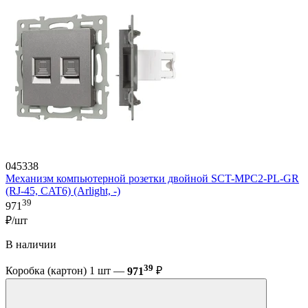
045338
Механизм компьютерной розетки двойной SCT-MPC2-PL-GR
(RJ-45, CAT6) (Arlight, -)
39
971
₽/шт
В наличии
39
Коробка (картон) 1 шт —
971
₽