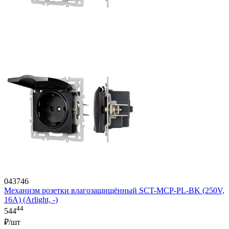
043746
Механизм розетки влагозащищённый SCT-MCP-PL-BK (250V,
16A) (Arlight, -)
44
544
₽/шт