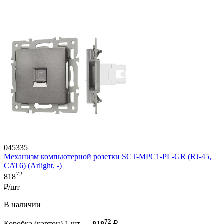
045335
Механизм компьютерной розетки SCT-MPC1-PL-GR (RJ-45,
CAT6) (Arlight, -)
72
818
₽/шт
В наличии
72