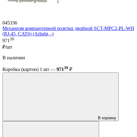
045336
Механизм компьютерной розетки двойной SCT-MPC2-PL-WH
(RJ-45, CAT6) (Arlight, -)
39
971
₽/шт
В наличии
39
Коробка (картон) 1 шт —
971
₽
В корзину