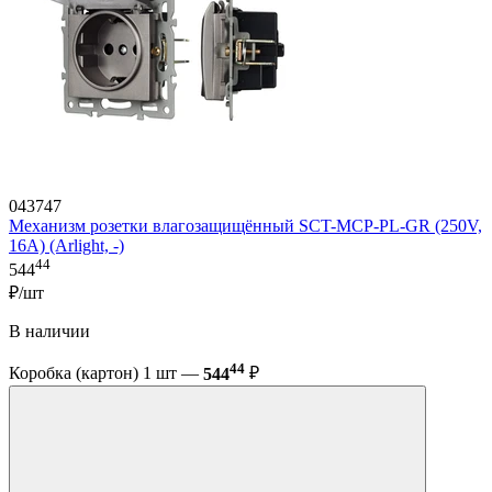
043747
Механизм розетки влагозащищённый SCT-MCP-PL-GR (250V,
16A) (Arlight, -)
44
544
₽/шт
В наличии
44
Коробка (картон) 1 шт —
544
₽