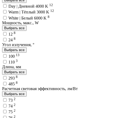
Выбрать все
12
Day | Дневной 4000 K
12
Warm | Тёплый 3000 K
8
White | Белый 6000 K
Мощность, макс., W
Выбрать все
8
12
8
24
Угол излучения, °
Выбрать все
13
100
3
110
Длина, мм
Выбрать все
8
293
8
485
Расчетная световая эффективность, лм/Вт
Выбрать все
2
73
2
74
2
75
2
76