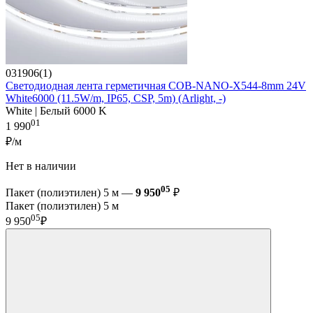
031906(1)
Светодиодная лента герметичная COB-NANO-X544-8mm 24V
White6000 (11.5W/m, IP65, CSP, 5m) (Arlight, -)
White | Белый 6000 K
01
1 990
₽/м
Нет в наличии
05
Пакет (полиэтилен) 5 м —
9 950
₽
Пакет (полиэтилен) 5 м
05
9 950
₽