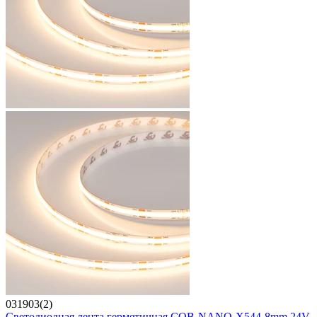
031903(2)
Светодиодная лента герметичная COB-NANO-X544-8mm 24V