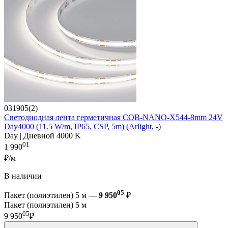
031905(2)
Светодиодная лента герметичная COB-NANO-X544-8mm 24V
Day4000 (11.5 W/m, IP65, CSP, 5m) (Arlight, -)
Day | Дневной 4000 K
01
1 990
₽/м
В наличии
05
Пакет (полиэтилен) 5 м —
9 950
₽
Пакет (полиэтилен) 5 м
05
9 950
₽