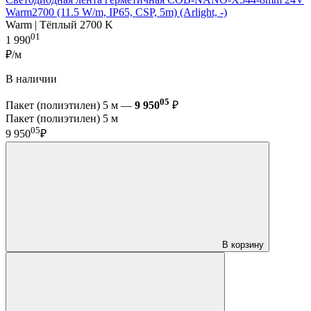
Warm2700 (11.5 W/m, IP65, CSP, 5m) (Arlight, -)
Warm | Тёплый 2700 K
01
1 990
₽/м
В наличии
05
Пакет (полиэтилен) 5 м —
9 950
₽
Пакет (полиэтилен) 5 м
05
9 950
₽
В корзину