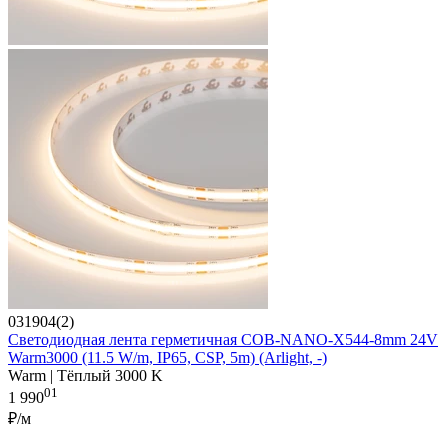
031904(2)
Светодиодная лента герметичная COB-NANO-X544-8mm 24V
Warm3000 (11.5 W/m, IP65, CSP, 5m) (Arlight, -)
Warm | Тёплый 3000 K
01
1 990
₽/м