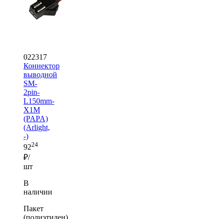
022317
Коннектор
выводной
SM-
2pin-
L150mm-
X1M
(PAPA)
(Arlight,
-)
24
92
₽/
шт
В
наличии
Пакет
(полиэтилен)