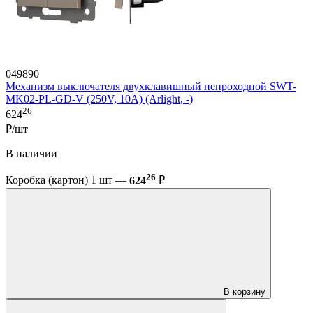
049890
Механизм выключателя двухклавишный непроходной SWT-
MK02-PL-GD-V (250V, 10A) (Arlight, -)
26
624
₽/шт
В наличии
26
Коробка (картон) 1 шт —
624
₽
В корзину