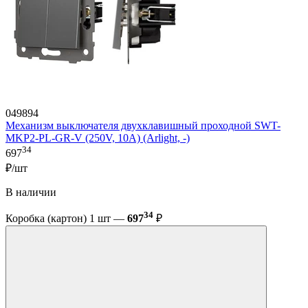
049894
Механизм выключателя двухклавишный проходной SWT-
MKP2-PL-GR-V (250V, 10A) (Arlight, -)
34
697
₽/шт
В наличии
34
Коробка (картон) 1 шт —
697
₽