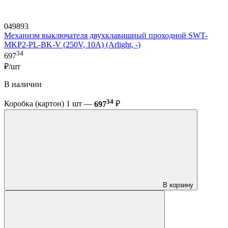
049893
Механизм выключателя двухклавишный проходной SWT-
MKP2-PL-BK-V (250V, 10A) (Arlight, -)
34
697
₽/шт
В наличии
34
Коробка (картон) 1 шт —
697
₽
В корзину