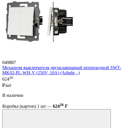
049887
Механизм выключателя двухклавишный непроходной SWT-
MK02-PL-WH-V (250V, 10A) (Arlight, -)
26
624
₽/шт
В наличии
26
Коробка (картон) 1 шт —
624
₽