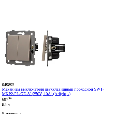
049895
Механизм выключателя двухклавишный проходной SWT-
MKP2-PL-GD-V (250V, 10A) (Arlight, -)
34
697
₽/шт
В наличии