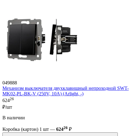
049888
Механизм выключателя двухклавишный непроходной SWT-
MK02-PL-BK-V (250V, 10A) (Arlight, -)
26
624
₽/шт
В наличии
26
Коробка (картон) 1 шт —
624
₽