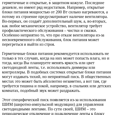
герметичные и открытые, в защитном кожухе. Последние
дешевле, но имеют ряд недостатков. Например, открытые
блоки питания мощностью от 200 Вт сильно нагреваются, а
потому их строение предусматривает наличие вентилятора.
Во-первых, он создаёт дополнительный шум, а, во-вторых,
как любое механическое устройство, вентилятор требует
профилактического обслуживания – чистки и смазки.
Особенно неприятно то, что при отказе вентилятора из-за
несвоевременного обслуживания, блок питания может
перегреться и выйти из строя.
Герметичные блоки питания рекомендуется использовать не
только в тех случаях, когда на них может попасть влага, но и
тогда, когда Вы планируете менять яркость или цвет
светодиодной ленты, т.е. использовать диммеры или
контроллеры. В подобных системах открытые блоки питания
могут издавать тихий, но неприятный писк. В общественных
местах это может быть абсолютно незаметно, а вот там, где
требуется тишина и покой, например, в спальнях или детских
комнатах, подобный звук может раздражать.
Этот специфический писк появляется из-за использования
ШИМ (широтно-импульсной модуляции) для управления
светодиодными лентами. По сути своей, ШИМ – это
периодическое отключение и подключение ленты к блоку