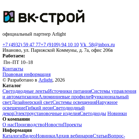
официальный партнер Arlight
+7 (4932) 59 47 77
+7 (9109) 94 10 10
Vk_58@inbox.ru
Иваново, ул. Парижской Коммуны, д. 7а, офис 206в
Работаем:
Пн–ПТ
10–18
Контакты
Правовая информация
© Разработано в
Arlight
, 2026
Каталог
Светодиодные ленты
Источники питания
Системы управления
и автоматизации
Алюминиевые профили
Функциональный
свет
Дизайнерский свет
Системы освещения
Наружное
освещение
Гибкий неон
Светодиодный
декор
Электроустановочные изделия
Светодиоды
Новинки
О компании
О нас
Производство
Новости
Проекты
Информация
Каталоги
Видео
Новинки
Архив вебинаров
Статьи
Вопрос-