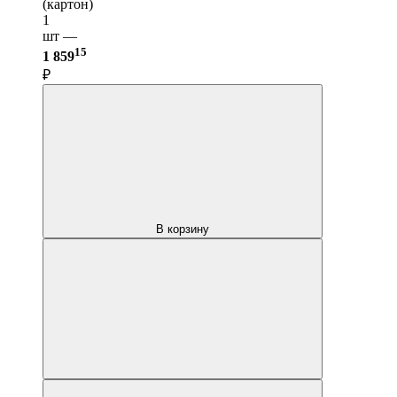
(картон)
1
шт —
15
1 859
₽
В корзину