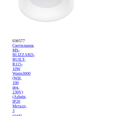
036577
Светильник
MS-
BLIZZARD-
BUILT-
R115-
10W
Warm3000
(WH,
100
deg,
230V)
(Arlight,
IP20
Металл,
3
года)