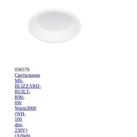
036579
Светильник
MS-
BLIZZARD-
BUILT-
R90-
6W
Warm3000
(WH,
100
deg,
230V)
(Arlight,