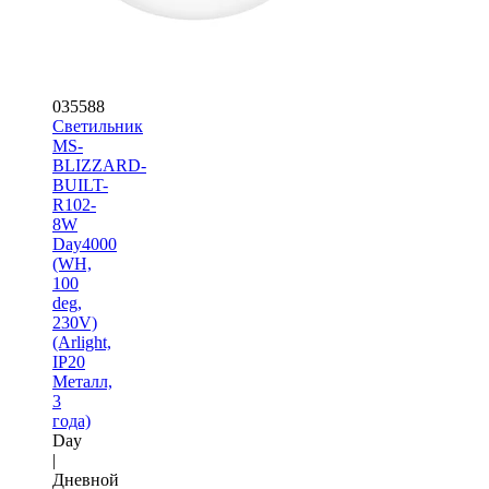
035588
Светильник
MS-
BLIZZARD-
BUILT-
R102-
8W
Day4000
(WH,
100
deg,
230V)
(Arlight,
IP20
Металл,
3
года)
Day
|
Дневной