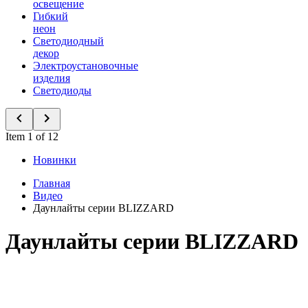
освещение
Гибкий
неон
Светодиодный
декор
Электроустановочные
изделия
Светодиоды
Item 1 of 12
Новинки
Главная
Видео
Даунлайты серии BLIZZARD
Даунлайты серии BLIZZARD