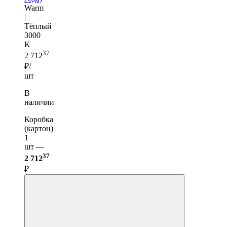
Warm
|
Тёплый
3000
K
37
2 712
₽/
шт
В
наличии
Коробка
(картон)
1
шт —
37
2 712
₽