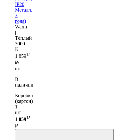
IP20
Металл,
3
года)
Warm
|
Тёплый
3000
K
15
1 859
₽/
шт
В
наличии
Коробка
(картон)
1
шт —
15
1 859
₽