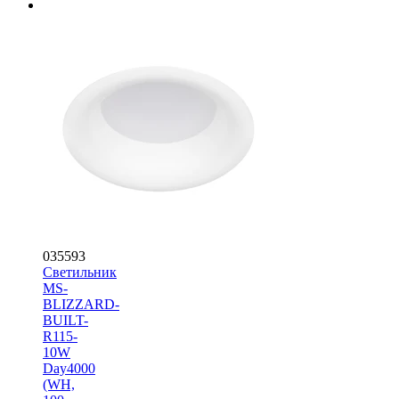
035593
Светильник
MS-
BLIZZARD-
BUILT-
R115-
10W
Day4000
(WH,