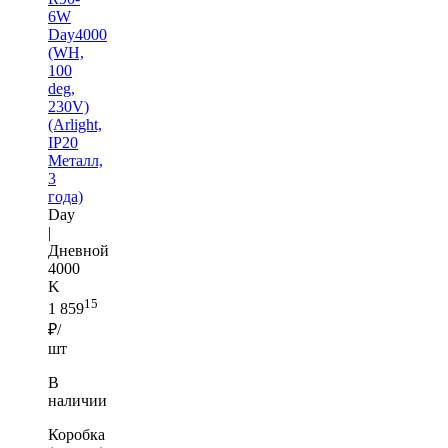
6W
Day4000
(WH,
100
deg,
230V)
(Arlight,
IP20
Металл,
3
года)
Day
|
Дневной
4000
K
15
1 859
₽/
шт
В
наличии
Коробка