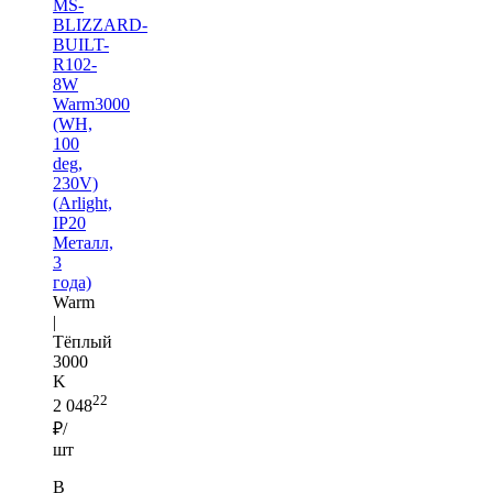
MS-
BLIZZARD-
BUILT-
R102-
8W
Warm3000
(WH,
100
deg,
230V)
(Arlight,
IP20
Металл,
3
года)
Warm
|
Тёплый
3000
K
22
2 048
₽/
шт
В