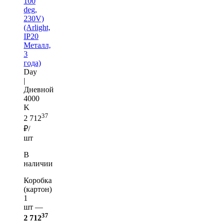
100
deg,
230V)
(Arlight,
IP20
Металл,
3
года)
Day
|
Дневной
4000
K
37
2 712
₽/
шт
В
наличии
Коробка
(картон)
1
шт —
37
2 712