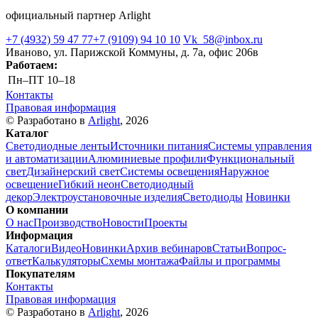
официальный партнер Arlight
+7 (4932) 59 47 77
+7 (9109) 94 10 10
Vk_58@inbox.ru
Иваново, ул. Парижской Коммуны, д. 7а, офис 206в
Работаем:
Пн–ПТ
10–18
Контакты
Правовая информация
© Разработано в
Arlight
, 2026
Каталог
Светодиодные ленты
Источники питания
Системы управления
и автоматизации
Алюминиевые профили
Функциональный
свет
Дизайнерский свет
Системы освещения
Наружное
освещение
Гибкий неон
Светодиодный
декор
Электроустановочные изделия
Светодиоды
Новинки
О компании
О нас
Производство
Новости
Проекты
Информация
Каталоги
Видео
Новинки
Архив вебинаров
Статьи
Вопрос-
ответ
Калькуляторы
Схемы монтажа
Файлы и программы
Покупателям
Контакты
Правовая информация
© Разработано в
Arlight
, 2026