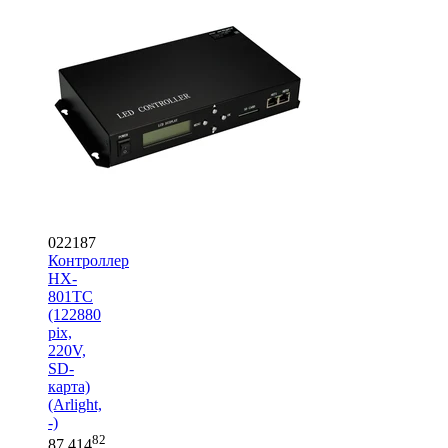
022187
Контроллер
HX-
801TC
(122880
pix,
220V,
SD-
карта)
(Arlight,
-)
82
87 414