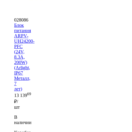
028086
Блок
питания
ARPV-
UH24200-
PFC
(24V,
8.3A,
200W)
(Arlight,
IP67
Металл,
7
лет)
69
13 139
₽/
шт
В
наличии