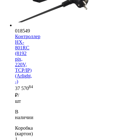
018549
Контроллер
HX-
801RC
(8192
pix,
220V,
TCP/IP)
(Arlight,
-)
84
37 570
₽/
шт
В
наличии
Коробка
(картон)
1