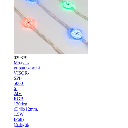
029379
Модуль
управляемый
VISOR-
SPI-
5060-
6-
24V
RGB
120deg
(D40x12mm,
1.5W,
IP68)
(Arlight,