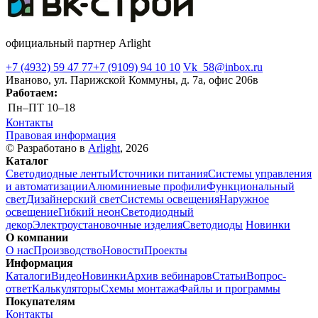
официальный партнер Arlight
+7 (4932) 59 47 77
+7 (9109) 94 10 10
Vk_58@inbox.ru
Иваново, ул. Парижской Коммуны, д. 7а, офис 206в
Работаем:
Пн–ПТ
10–18
Контакты
Правовая информация
© Разработано в
Arlight
, 2026
Каталог
Светодиодные ленты
Источники питания
Системы управления
и автоматизации
Алюминиевые профили
Функциональный
свет
Дизайнерский свет
Системы освещения
Наружное
освещение
Гибкий неон
Светодиодный
декор
Электроустановочные изделия
Светодиоды
Новинки
О компании
О нас
Производство
Новости
Проекты
Информация
Каталоги
Видео
Новинки
Архив вебинаров
Статьи
Вопрос-
ответ
Калькуляторы
Схемы монтажа
Файлы и программы
Покупателям
Контакты