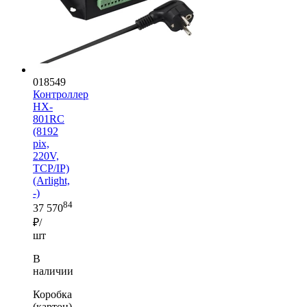
018549
Контроллер
HX-
801RC
(8192
pix,
220V,
TCP/IP)
(Arlight,
-)
84
37 570
₽/
шт
В
наличии
Коробка
(картон)