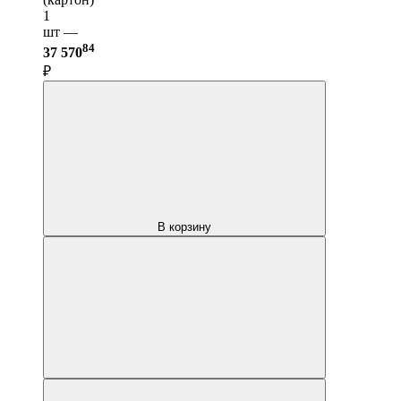
1
шт —
84
37 570
₽
В корзину