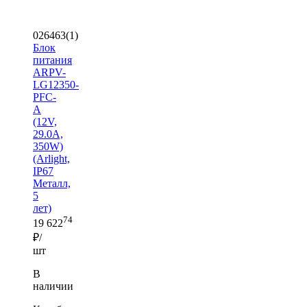
026463(1)
Блок
питания
ARPV-
LG12350-
PFC-
A
(12V,
29.0A,
350W)
(Arlight,
IP67
Металл,
5
лет)
74
19 622
₽/
шт
В
наличии