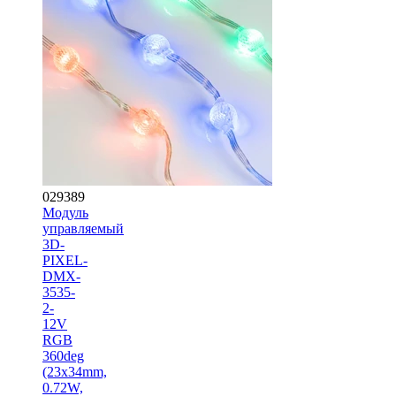
029389
Модуль
управляемый
3D-
PIXEL-
DMX-
3535-
2-
12V
RGB
360deg
(23x34mm,
0.72W,