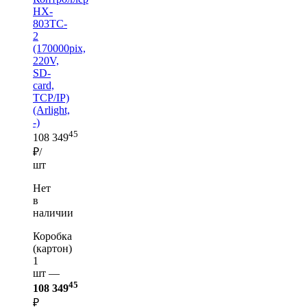
HX-
803TC-
2
(170000pix,
220V,
SD-
card,
TCP/IP)
(Arlight,
-)
45
108 349
₽/
шт
Нет
в
наличии
Коробка
(картон)
1
шт —
45
108 349
₽