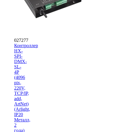
027277
Контроллер
HX-
SPI-
DMX-
SL-
4P
(4096
pix,
220V,
TCP/IP,
add,
ArtNet)
(Arlight,
IP20
Металл,
2
года)