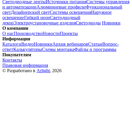
Светодиодные ленты
Источники питания
Системы управления
и автоматизации
Алюминиевые профили
Функциональный
свет
Дизайнерский свет
Системы освещения
Наружное
освещение
Гибкий неон
Светодиодный
декор
Электроустановочные изделия
Светодиоды
Новинки
О компании
О нас
Производство
Новости
Проекты
Информация
Каталоги
Видео
Новинки
Архив вебинаров
Статьи
Вопрос-
ответ
Калькуляторы
Схемы монтажа
Файлы и программы
Покупателям
Контакты
Правовая информация
© Разработано в
Arlight
, 2026