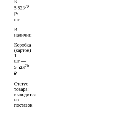
K
70
5 523
₽/
шт
В
наличии
Коробка
(картон)
1
шт —
70
5 523
₽
Статус
товара:
выводится
из
поставок