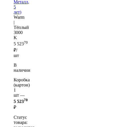
Металл,
5
лет)
Warm
|
Тёплый
3000
K
70
5 523
₽/
шт
В
наличии
Коробка
(картон)
1
шт —
70
5 523
₽
Статус
товара: