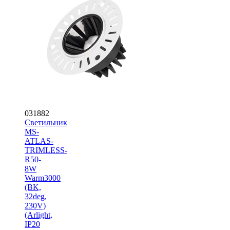
031882
Светильник
MS-
ATLAS-
TRIMLESS-
R50-
8W
Warm3000
(BK,
32deg,
230V)
(Arlight,
IP20