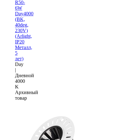
R50-
6W
Day4000
(BK,
40deg,
230V)
(Arlight,
IP20
Металл,
5
лет)
Day
|
Дневной
4000
K
Архивный
товар