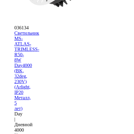
036134
Светильник
MS-
ATLAS-
TRIMLESS-
R50-
8W
Day4000
(BK,
32deg,
230V)
(Arlight,
IP20
Металл,
5
лет)
Day
|
Дневной
4000