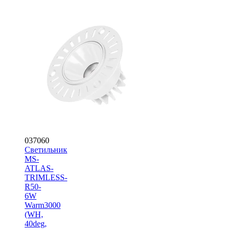
037060
Светильник
MS-
ATLAS-
TRIMLESS-
R50-
6W
Warm3000
(WH,
40deg,