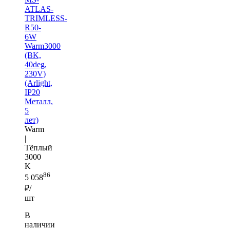
ATLAS-
TRIMLESS-
R50-
6W
Warm3000
(BK,
40deg,
230V)
(Arlight,
IP20
Металл,
5
лет)
Warm
|
Тёплый
3000
K
86
5 058
₽/
шт
В
наличии