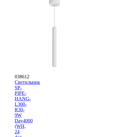
038612
Светильник
SP-
PIPE-
HANG-
L300-
R30-
9W
Day4000
(WH,
24