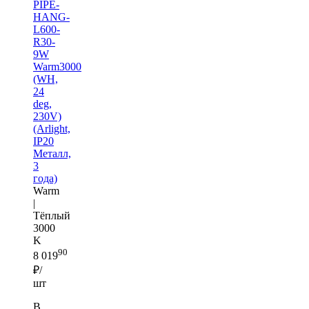
PIPE-
HANG-
L600-
R30-
9W
Warm3000
(WH,
24
deg,
230V)
(Arlight,
IP20
Металл,
3
года)
Warm
|
Тёплый
3000
K
90
8 019
₽/
шт
В