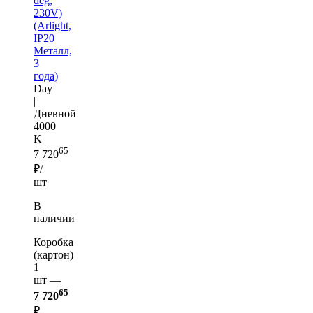
deg,
230V)
(Arlight,
IP20
Металл,
3
года)
Day
|
Дневной
4000
K
65
7 720
₽/
шт
В
наличии
Коробка
(картон)
1
шт —
65
7 720
₽