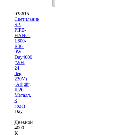
038615
Светильник
SP-
PIPE-
HANG-
L600-
R30-
9W
Day4000
(WH,
24
deg,
230V)
(Arlight,
IP20
Металл,
3
года)
Day
|
Дневной
4000
K