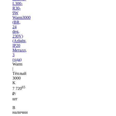
L300-
R30-
9W
Warm3000
(BR,
24
deg,
230V)
(Arlight,
IP20
Металл,
3
года)
Warm
|
Тёплый
3000
K
65
7 720
₽/
шт
В
наличии