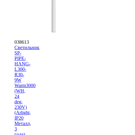
038613
Светильник
SP-
PIPE-
HANG-
L300-
R30-
9W
Warm3000
(WH,
24
deg,
230V)
(Arlight,
IP20
Металл,
3
года)