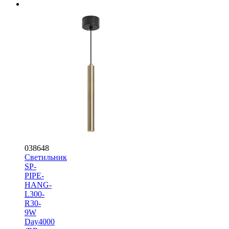
038648
Светильник
SP-
PIPE-
HANG-
L300-
R30-
9W
Day4000