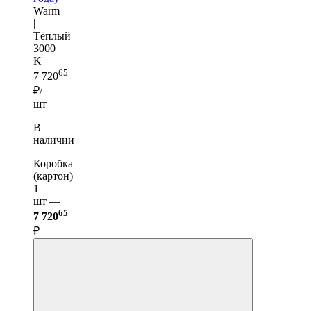
Warm
|
Тёплый
3000
K
65
7 720
₽/
шт
В
наличии
Коробка
(картон)
1
шт —
65
7 720
₽