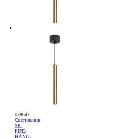
038647
Светильник
SP-
PIPE-
HANG-