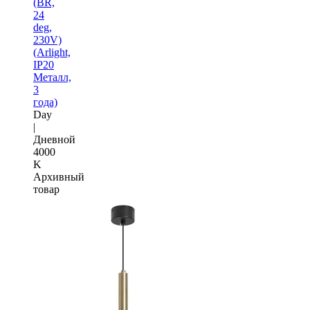
(BR,
24
deg,
230V)
(Arlight,
IP20
Металл,
3
года)
Day
|
Дневной
4000
K
Архивный
товар