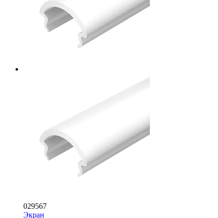
029567
Экран