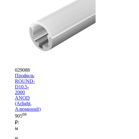
029088
Профиль
ROUND-
D10.5-
2000
ANOD
(Arlight,
Алюминий)
08
905
₽/
м
В