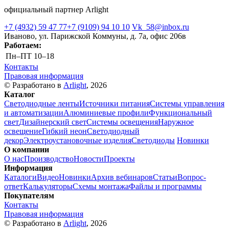
официальный партнер Arlight
+7 (4932) 59 47 77
+7 (9109) 94 10 10
Vk_58@inbox.ru
Иваново, ул. Парижской Коммуны, д. 7а, офис 206в
Работаем:
Пн–ПТ
10–18
Контакты
Правовая информация
© Разработано в
Arlight
, 2026
Каталог
Светодиодные ленты
Источники питания
Системы управления
и автоматизации
Алюминиевые профили
Функциональный
свет
Дизайнерский свет
Системы освещения
Наружное
освещение
Гибкий неон
Светодиодный
декор
Электроустановочные изделия
Светодиоды
Новинки
О компании
О нас
Производство
Новости
Проекты
Информация
Каталоги
Видео
Новинки
Архив вебинаров
Статьи
Вопрос-
ответ
Калькуляторы
Схемы монтажа
Файлы и программы
Покупателям
Контакты
Правовая информация
© Разработано в
Arlight
, 2026