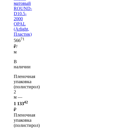
матовый
ROUND-
D10.5-
2000
OPAL
(Arlight,
Пластик)
71
566
₽/
м
В
наличии
Пленочная
упаковка
(полистирол)
2
м —
42
1 133
₽
Пленочная
упаковка
(полистирол)