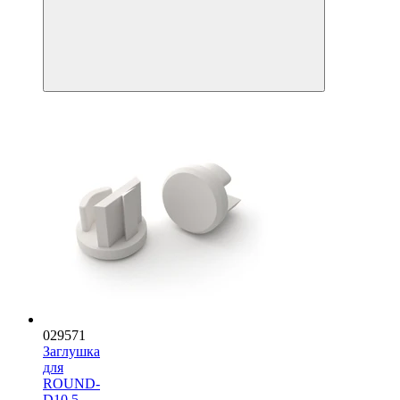
029571
Заглушка
для
ROUND-
D10.5