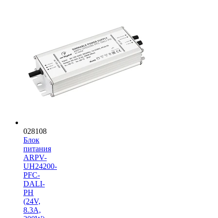
028108
Блок
питания
ARPV-
UH24200-
PFC-
DALI-
PH
(24V,
8.3A,