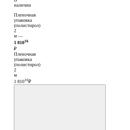
наличии
Пленочная
упаковка
(полистирол)
2
м —
16
1 810
₽
Пленочная
упаковка
(полистирол)
2
м
16
1 810
₽