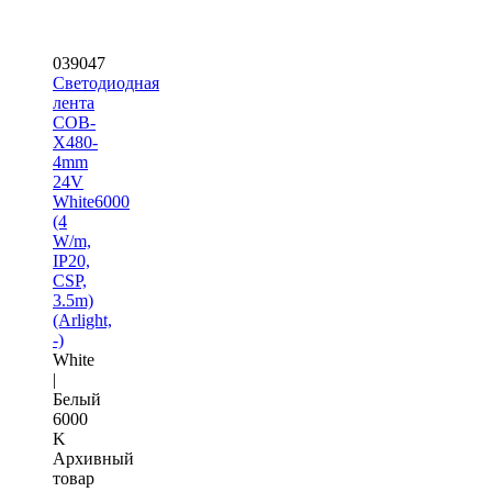
039047
Светодиодная
лента
COB-
X480-
4mm
24V
White6000
(4
W/m,
IP20,
CSP,
3.5m)
(Arlight,
-)
White
|
Белый
6000
K
Архивный
товар