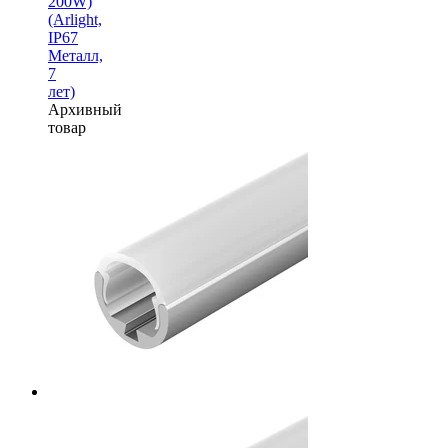
200W)
(Arlight,
IP67
Металл,
7
лет)
Архивный
товар