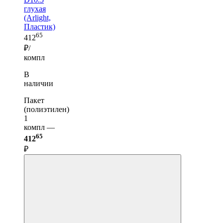
глухая
(Arlight,
Пластик)
65
412
₽/
компл
В
наличии
Пакет
(полиэтилен)
1
компл —
65
412
₽