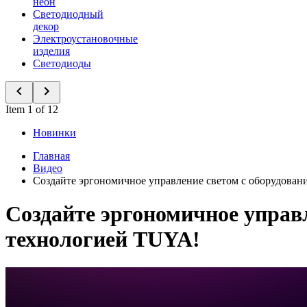
неон
Светодиодный
декор
Электроустановочные
изделия
Светодиоды
Item 1 of 12
Новинки
Главная
Видео
Создайте эргономичное управление светом с оборудовани
Создайте эргономичное управл
технологией TUYA!