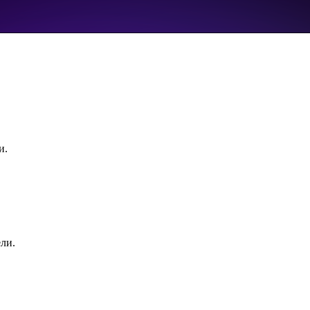
и.
ли.