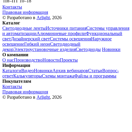
Пн–ПТ
10–18
Контакты
Правовая информация
© Разработано в
Arlight
, 2026
Каталог
Светодиодные ленты
Источники питания
Системы управления
и автоматизации
Алюминиевые профили
Функциональный
свет
Дизайнерский свет
Системы освещения
Наружное
освещение
Гибкий неон
Светодиодный
декор
Электроустановочные изделия
Светодиоды
Новинки
О компании
О нас
Производство
Новости
Проекты
Информация
Каталоги
Видео
Новинки
Архив вебинаров
Статьи
Вопрос-
ответ
Калькуляторы
Схемы монтажа
Файлы и программы
Покупателям
Контакты
Правовая информация
© Разработано в
Arlight
, 2026