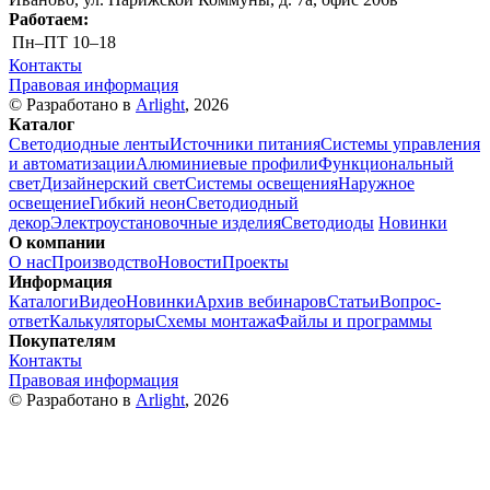
Работаем:
Пн–ПТ
10–18
Контакты
Правовая информация
© Разработано в
Arlight
, 2026
Каталог
Светодиодные ленты
Источники питания
Системы управления
и автоматизации
Алюминиевые профили
Функциональный
свет
Дизайнерский свет
Системы освещения
Наружное
освещение
Гибкий неон
Светодиодный
декор
Электроустановочные изделия
Светодиоды
Новинки
О компании
О нас
Производство
Новости
Проекты
Информация
Каталоги
Видео
Новинки
Архив вебинаров
Статьи
Вопрос-
ответ
Калькуляторы
Схемы монтажа
Файлы и программы
Покупателям
Контакты
Правовая информация
© Разработано в
Arlight
, 2026