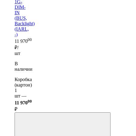
1G-
DIM-
IN
(BUS,
Backlight)
(IARL,
-)
00
11 970
₽/
шт
В
наличии
Коробка
(картон)
1
шт —
00
11 970
₽