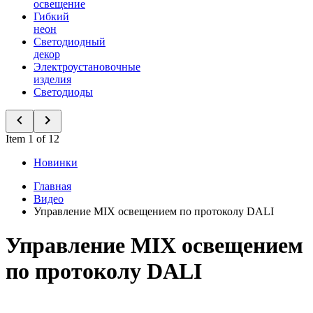
освещение
Гибкий
неон
Светодиодный
декор
Электроустановочные
изделия
Светодиоды
Item 1 of 12
Новинки
Главная
Видео
Управление MIX освещением по протоколу DALI
Управление MIX освещением
по протоколу DALI