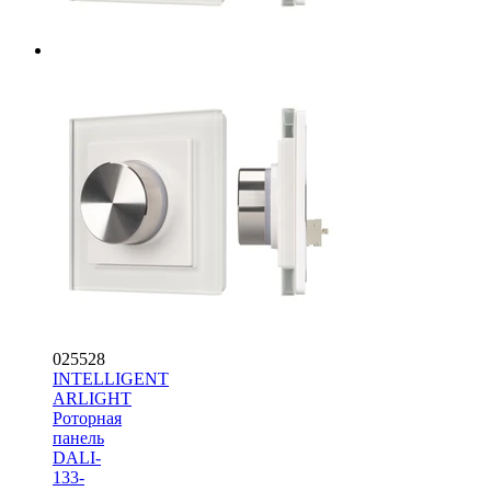
025528
INTELLIGENT
ARLIGHT
Роторная
панель
DALI-
133-