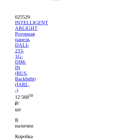
025529
INTELLIGENT
ARLIGHT
Роторная
панель
DALI-
233-
1G-
DIM-
IN
(BUS,
Backlight)
(IARL,
-)
50
12 568
₽/
шт
В
наличии
Коробка