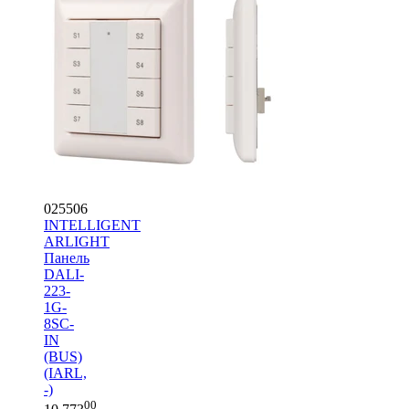
025506
INTELLIGENT
ARLIGHT
Панель
DALI-
223-
1G-
8SC-
IN
(BUS)
(IARL,
-)
00