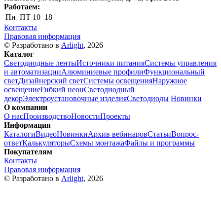
Работаем:
Пн–ПТ
10–18
Контакты
Правовая информация
© Разработано в
Arlight
, 2026
Каталог
Светодиодные ленты
Источники питания
Системы управления
и автоматизации
Алюминиевые профили
Функциональный
свет
Дизайнерский свет
Системы освещения
Наружное
освещение
Гибкий неон
Светодиодный
декор
Электроустановочные изделия
Светодиоды
Новинки
О компании
О нас
Производство
Новости
Проекты
Информация
Каталоги
Видео
Новинки
Архив вебинаров
Статьи
Вопрос-
ответ
Калькуляторы
Схемы монтажа
Файлы и программы
Покупателям
Контакты
Правовая информация
© Разработано в
Arlight
, 2026