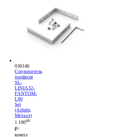
030146
Соединитель
профиля
SL-
LINIA32-
FANTOM-
L90
Set
(Arlight,
Металл)
40
1 100
₽/
компл