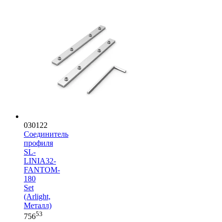
030122
Соединитель
профиля
SL-
LINIA32-
FANTOM-
180
Set
(Arlight,
Металл)
53
756