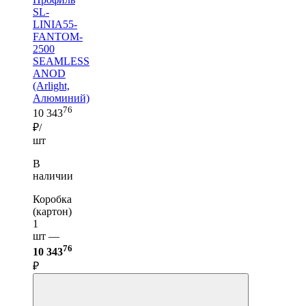
SL-
LINIA55-
FANTOM-
2500
SEAMLESS
ANOD
(Arlight,
Алюминий)
76
10 343
₽/
шт
В
наличии
Коробка
(картон)
1
шт —
76
10 343
₽