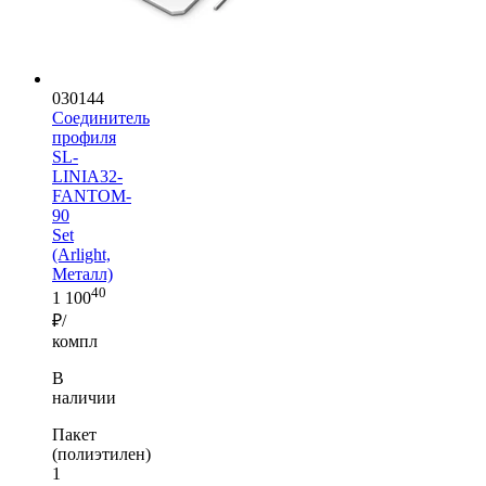
030144
Соединитель
профиля
SL-
LINIA32-
FANTOM-
90
Set
(Arlight,
Металл)
40
1 100
₽/
компл
В
наличии
Пакет
(полиэтилен)
1