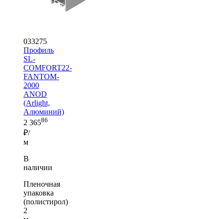
033275
Профиль
SL-
COMFORT22-
FANTOM-
2000
ANOD
(Arlight,
Алюминий)
86
2 365
₽/
м
В
наличии
Пленочная
упаковка
(полистирол)
2