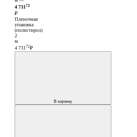
м —
72
4 731
₽
Пленочная
упаковка
(полистирол)
2
м
72
4 731
₽
В корзину