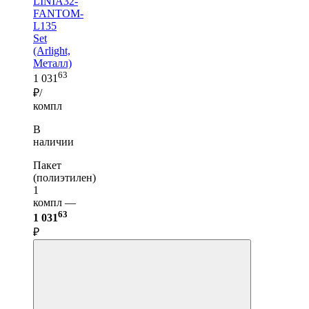
LINIA32-
FANTOM-
L135
Set
(Arlight,
Металл)
63
1 031
₽/
компл
В
наличии
Пакет
(полиэтилен)
1
компл —
63
1 031
₽