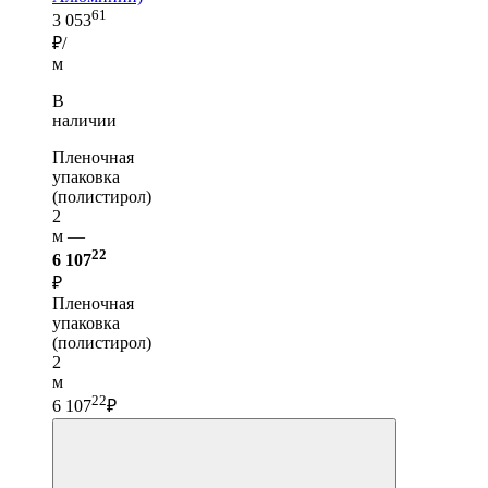
61
3 053
₽/
м
В
наличии
Пленочная
упаковка
(полистирол)
2
м —
22
6 107
₽
Пленочная
упаковка
(полистирол)
2
м
22
6 107
₽