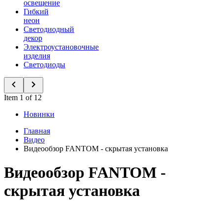
освещение
Гибкий
неон
Светодиодный
декор
Электроустановочные
изделия
Светодиоды
Item 1 of 12
Новинки
Главная
Видео
Видеообзор FANTOM - скрытая установка
Видеообзор FANTOM -
скрытая установка