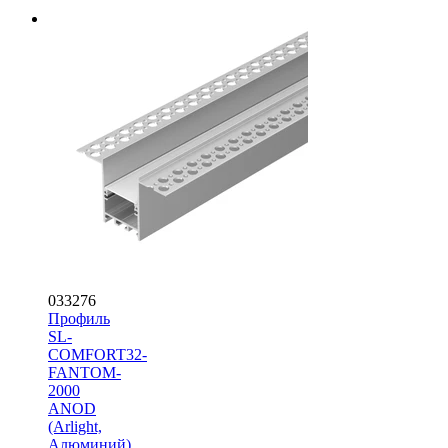
033276
Профиль
SL-
COMFORT32-
FANTOM-
2000
ANOD
(Arlight,
Алюминий)