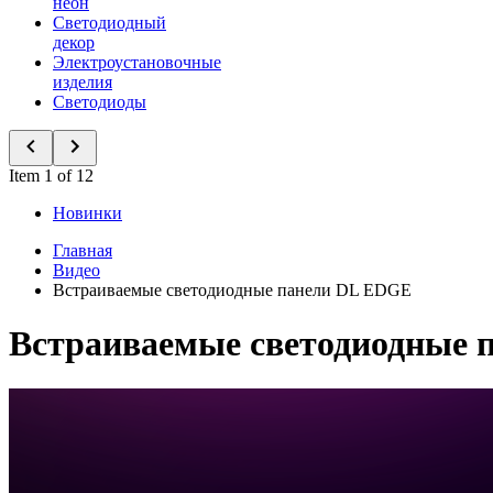
неон
Светодиодный
декор
Электроустановочные
изделия
Светодиоды
Item 1 of 12
Новинки
Главная
Видео
Встраиваемые светодиодные панели DL EDGE
Встраиваемые светодиодные 